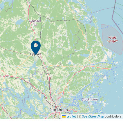
©
contributors
Leaflet
|
OpenStreetMap