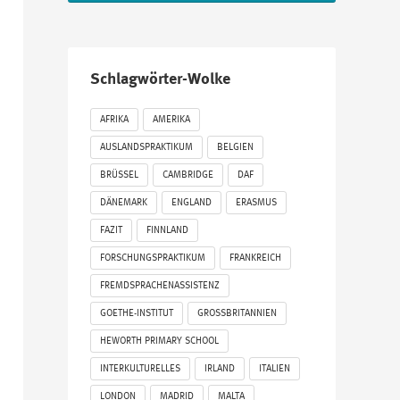
Schlagwörter-Wolke
AFRIKA
AMERIKA
AUSLANDSPRAKTIKUM
BELGIEN
BRÜSSEL
CAMBRIDGE
DAF
DÄNEMARK
ENGLAND
ERASMUS
FAZIT
FINNLAND
FORSCHUNGSPRAKTIKUM
FRANKREICH
FREMDSPRACHENASSISTENZ
GOETHE-INSTITUT
GROSSBRITANNIEN
HEWORTH PRIMARY SCHOOL
INTERKULTURELLES
IRLAND
ITALIEN
LONDON
MADRID
MALTA