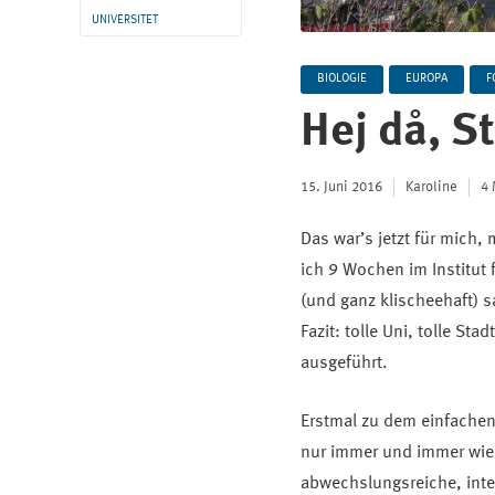
UNIVERSITET
BIOLOGIE
EUROPA
F
Hej då, 
15. Juni 2016
Karoline
4 
Das war’s jetzt für mich,
ich 9 Wochen im Institut
(und ganz klischeehaft) s
Fazit: tolle Uni, tolle St
ausgeführt.
Erstmal zu dem einfachen
nur immer und immer wieder
abwechslungsreiche, inter