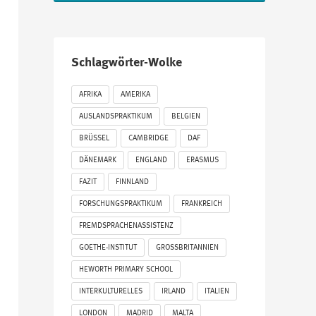
Schlagwörter-Wolke
AFRIKA
AMERIKA
AUSLANDSPRAKTIKUM
BELGIEN
BRÜSSEL
CAMBRIDGE
DAF
DÄNEMARK
ENGLAND
ERASMUS
FAZIT
FINNLAND
FORSCHUNGSPRAKTIKUM
FRANKREICH
FREMDSPRACHENASSISTENZ
GOETHE-INSTITUT
GROSSBRITANNIEN
HEWORTH PRIMARY SCHOOL
INTERKULTURELLES
IRLAND
ITALIEN
LONDON
MADRID
MALTA