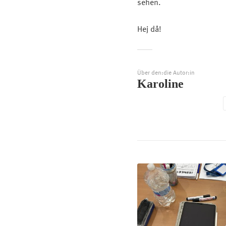
sehen.
Hej då!
Über den:die Autor:in
Karoline