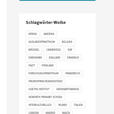
Schlagwörter-Wolke
AFRIKA
AMERIKA
AUSLANDSPRAKTIKUM
BELGIEN
BRÜSSEL
CAMBRIDGE
DAF
DÄNEMARK
ENGLAND
ERASMUS
FAZIT
FINNLAND
FORSCHUNGSPRAKTIKUM
FRANKREICH
FREMDSPRACHENASSISTENZ
GOETHE-INSTITUT
GROSSBRITANNIEN
HEWORTH PRIMARY SCHOOL
INTERKULTURELLES
IRLAND
ITALIEN
LONDON
MADRID
MALTA