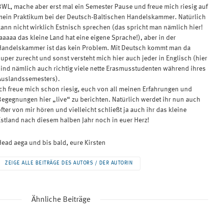
BWL, mache aber erst mal ein Semester Pause und freue mich riesig auf
mein Praktikum bei der Deutsch-Baltischen Handelskammer. Natürlich
kann nicht wirklich Estnisch sprechen (das spricht man nämlich hier!
aaaaa das kleine Land hat eine eigene Sprache!), aber in der
Handelskammer ist das kein Problem. Mit Deutsch kommt man da
super zurecht und sonst versteht mich hier auch jeder in Englisch (hier
sind nämlich auch richtig viele nette Erasmusstudenten während ihres
Auslandssemesters).
Ich freue mich schon riesig, euch von all meinen Erfahrungen und
Begegnungen hier „live“ zu berichten. Natürlich werdet ihr nun auch
fter von mir hören und vielleicht schließt ja auch ihr das kleine
Estland nach diesem halben Jahr noch in euer Herz!
Head aega und bis bald, eure Kirsten
ZEIGE ALLE BEITRÄGE DES AUTORS / DER AUTORIN
Ähnliche Beiträge