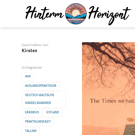
Geschrieben von
Kirsten
Schlagwörter
AHK
AUSLANDSPRAKTIKUM
DEUTSCH-BALTISCHE
HANDELSKAMMER
ERASMUS
ESTLAND
PRAKTIKUMSFAZIT
TALLINN