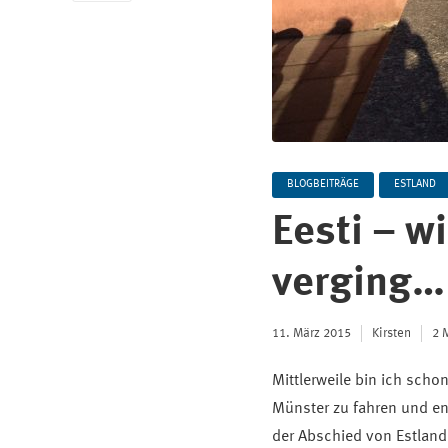
BLOGBEITRÄGE
ESTLAND
Eesti – wi
verging…
11. März 2015
Kirsten
2 
Mittlerweile bin ich sch
Münster zu fahren und end
der Abschied von Estlan