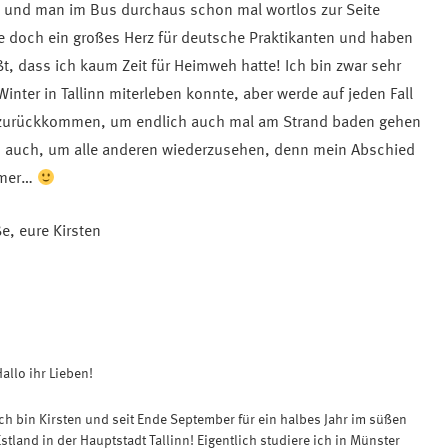
 und man im Bus durchaus schon mal wortlos zur Seite
e doch ein großes Herz für deutsche Praktikanten und haben
üßt, dass ich kaum Zeit für Heimweh hatte! Ich bin zwar sehr
Winter in Tallinn miterleben konnte, aber werde auf jeden Fall
zurückkommen, um endlich auch mal am Strand baden gehen
h auch, um alle anderen wiederzusehen, denn mein Abschied
immer…
e, eure Kirsten
allo ihr Lieben!
Ich bin Kirsten und seit Ende September für ein halbes Jahr im süßen
stland in der Hauptstadt Tallinn! Eigentlich studiere ich in Münster