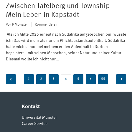
Zwischen Tafelberg und Township –
Mein Leben in Kapstadt
Vor 9 Monaten
Kommentieren
Als ich Mitte 2025 erneut nach Südafrika aufgebrochen bin, wusste
ich: Das wird mehr als nur ein Pflichtauslandsaufenthalt. Südafrika
hatte mich schon bei meinem ersten Aufenthalt in Durban
begeistert – mit seinen Menschen, seiner Natur und seiner Kultur.
Diesmal wollte ich nicht nur...
Beitragsnavigation
1
2
3
5
6
55
4
Kontakt
Universität Münster
Career Service