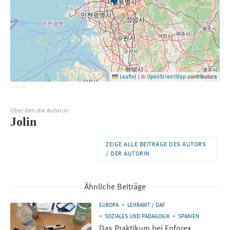
©
contributors
Leaflet
|
OpenStreetMap
Über den:die Autor:in
Jolin
ZEIGE ALLE BEITRÄGE DES AUTORS
/ DER AUTORIN
Ähnliche Beiträge
EUROPA
LEHRAMT / DAF
SOZIALES UND PÄDAGOGIK
SPANIEN
Das Praktikum bei Enforex