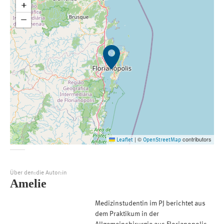
+
−
©
contributors
Leaflet
|
OpenStreetMap
Über den:die Autor:in
Amelie
Medizinstudentin im PJ berichtet aus
dem Praktikum in der