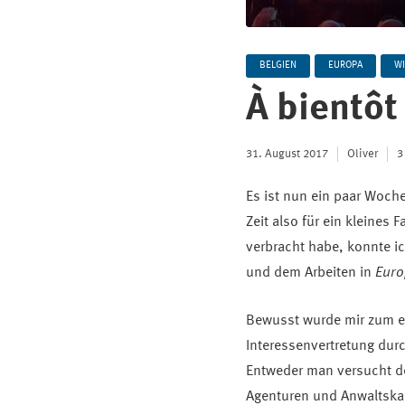
BELGIEN
EUROPA
WI
À bientôt
31. August 2017
Oliver
3
Es ist nun ein paar Woch
Zeit also für ein kleines 
verbracht habe, konnte i
und dem Arbeiten in
Euro
Bewusst wurde mir zum ei
Interessenvertretung durch
Entweder man versucht de
Agenturen und Anwaltska