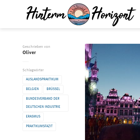
Geschrieben von
Oliver
Schlagwörter
AUSLANDSPRAKTIKUM
BELGIEN
BRÜSSEL
BUNDESVERBAND DER
DEUTSCHEN INDUSTRIE
ERASMUS
PRAKTIKUMSFAZIT