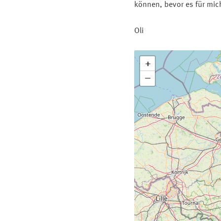
können, bevor es für mich
Oli
+
−