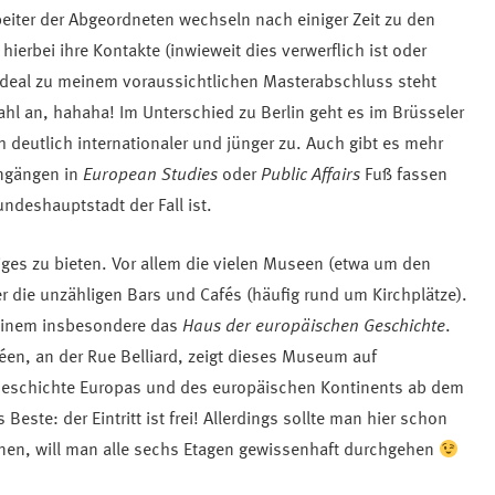
rbeiter der Abgeordneten wechseln nach einiger Zeit zu den
erbei ihre Kontakte (inwieweit dies verwerflich ist oder
. Ideal zu meinem voraussichtlichen Masterabschluss steht
hl an, hahaha! Im Unterschied zu Berlin geht es im Brüsseler
 deutlich internationaler und jünger zu. Auch gibt es mehr
engängen in
European Studies
oder
Public Affairs
Fuß fassen
undeshauptstadt der Fall ist.
iniges zu bieten. Vor allem die vielen Museen (etwa um den
er die unzähligen Bars und Cafés (häufig rund um Kirchplätze).
 einem insbesondere das
Haus der europäischen Geschichte
.
éen, an der Rue Belliard, zeigt dieses Museum auf
 Geschichte Europas und des europäischen Kontinents ab dem
Beste: der Eintritt ist frei! Allerdings sollte man hier schon
anen, will man alle sechs Etagen gewissenhaft durchgehen