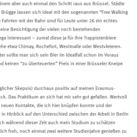
inem aber auch einmal den Schritt raus aus Brüssel. Städte
 Brügge lassen sich ideal mit den sogenannten “Free Walking
Fahrten mit der Bahn sind für Leute unter 26 ein echtes
eine Besichtigung der vielen noch bestehenden
ega interessant – zumal diese ja für ihre Trappistenbiere
iehe etwa Chimay, Rochefort, Westmalle oder Westvleteren.
er sollte man sich sein Bier im Idealfall schon im Voraus
nd keinen “zu überteuerten” Preis in einer Brüsseler Kneipe
nglicher Skepsis) durchaus positiv auf meinen Erasmus-
ück. Das Praktikum an sich hat mir sehr gut gefallen. Wertvoll
 neuen Kontakte, die ich hier knüpfen konnte und der
in Hinblick auf den Unterschied zwischen der Arbeit in Berlin
ch während dieser Zeit auch mein Studium zu schätzen
lich froh, noch einmal zwei weitere Studienjahre genießen zu