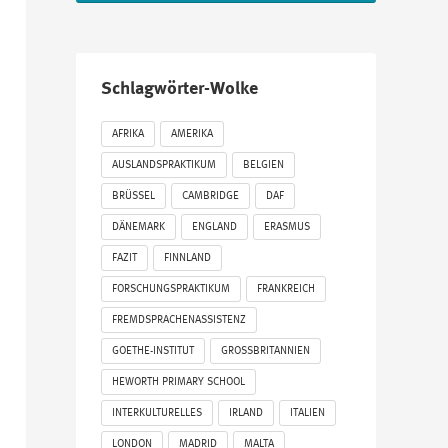
Schlagwörter-Wolke
AFRIKA
AMERIKA
AUSLANDSPRAKTIKUM
BELGIEN
BRÜSSEL
CAMBRIDGE
DAF
DÄNEMARK
ENGLAND
ERASMUS
FAZIT
FINNLAND
FORSCHUNGSPRAKTIKUM
FRANKREICH
FREMDSPRACHENASSISTENZ
GOETHE-INSTITUT
GROSSBRITANNIEN
HEWORTH PRIMARY SCHOOL
INTERKULTURELLES
IRLAND
ITALIEN
LONDON
MADRID
MALTA