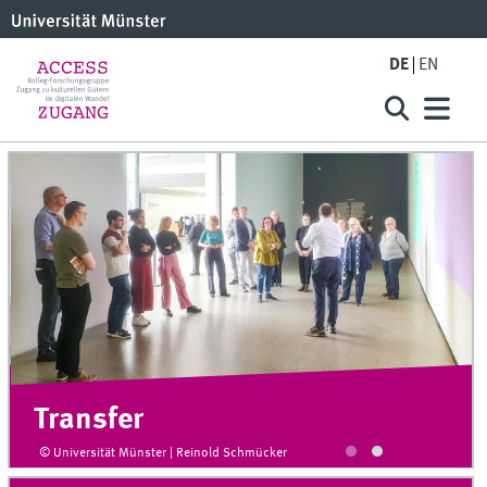
DE
EN
Transfer
© Universität Münster | Reinold Schmücker