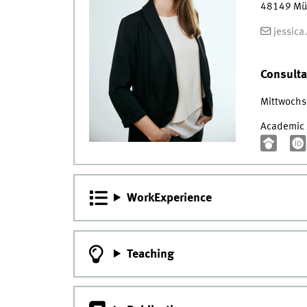
48149
Mü
jessica
Consulta
Mittwochs
Academic P
WorkExperience
Teaching