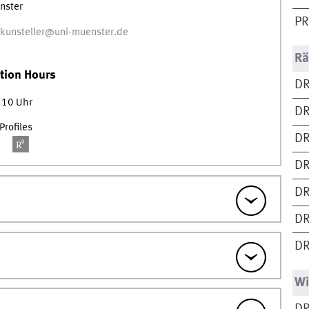
nster
PR
.kunsteller@uni-muenster.de
Rä
tion Hours
DR
 10 Uhr
DR
rofiles
DR
DR
DR
DR
D
Wi