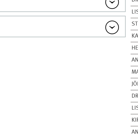
DR
LI
S
KA
H
AN
MA
JÖ
DR
LI
KI
AN