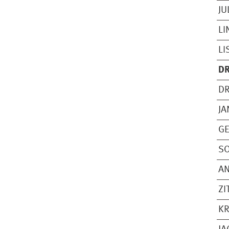
JU
LI
L
DR
DR
JA
GE
SO
A
ZI
KR