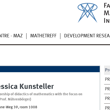
NTRE - MAZ
MATHETREFF
DEVELOPMENT RESE
Pr
PR
essica
Kunsteller
PR
orship of didactics of mathematics with the focus on
PR
(Prof. Nührenbörger)
ane-Weg 39
,
room
1008
PR