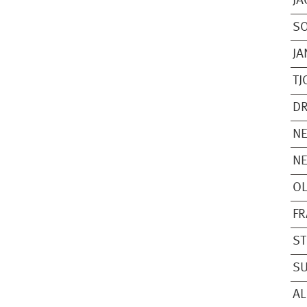
JA
SO
JA
TJ
DR
NE
NE
OL
FR
S
S
AL