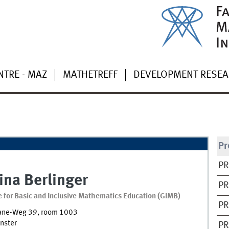
NTRE - MAZ
MATHETREFF
DEVELOPMENT RESE
Pr
PR
ina
Berlinger
PR
te for Basic and Inclusive Mathematics Education
(
GIMB
)
PR
ane-Weg 39
,
room
1003
nster
PR