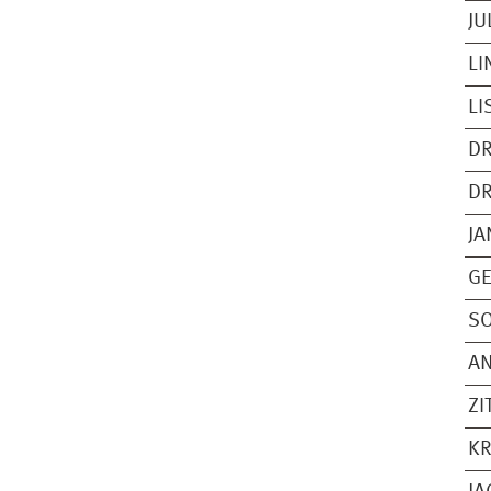
JU
LI
L
DR
DR
JA
GE
SO
A
ZI
KR