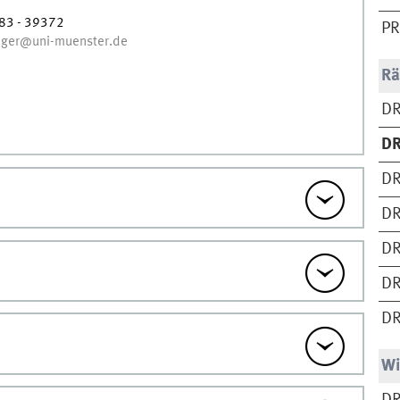
83 - 39372
PR
inger@uni-muenster.de
Rä
DR
DR
DR
DR
DR
DR
D
Wi