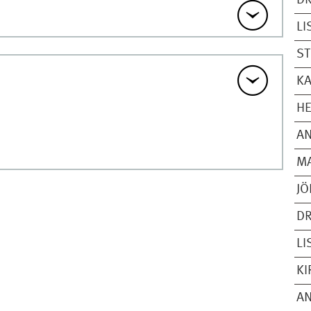
DR
LI
S
KA
H
AN
MA
JÖ
DR
LI
KI
AN