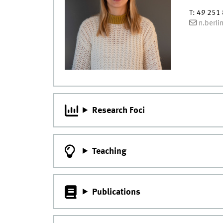
T
:
49 251 
n.berl
Research Foci
Teaching
Publications