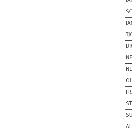
JA
SO
JA
TJ
DR
NE
NE
OL
FR
S
S
AL