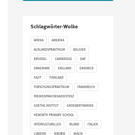
Schlagwörter-Wolke
AFRIKA
AMERIKA
AUSLANDSPRAKTIKUM
BELGIEN
BRÜSSEL
CAMBRIDGE
DAF
DÄNEMARK
ENGLAND
ERASMUS
FAZIT
FINNLAND
FORSCHUNGSPRAKTIKUM
FRANKREICH
FREMDSPRACHENASSISTENZ
GOETHE-INSTITUT
GROSSBRITANNIEN
HEWORTH PRIMARY SCHOOL
INTERKULTURELLES
IRLAND
ITALIEN
LONDON
MADRID
MALTA