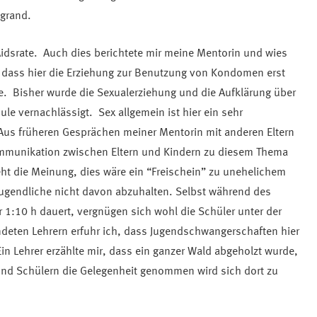
grand.
Aidsrate. Auch dies berichtete mir meine Mentorin und wies
, dass hier die Erziehung zur Benutzung von Kondomen erst
de. Bisher wurde die Sexualerziehung und die Aufklärung über
le vernachlässigt. Sex allgemein ist hier ein sehr
us früheren Gesprächen meiner Mentorin mit anderen Eltern
ommunikation zwischen Eltern und Kindern zu diesem Thema
teht die Meinung, dies wäre ein “Freischein” zu unehelichem
 Jugendliche nicht davon abzuhalten. Selbst während des
 1:10 h dauert, vergnügen sich wohl die Schüler unter der
ndeten Lehrern erfuhr ich, dass Jugendschwangerschaften hier
Ein Lehrer erzählte mir, dass ein ganzer Wald abgeholzt wurde,
nd Schülern die Gelegenheit genommen wird sich dort zu