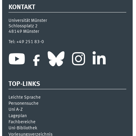
KONTAKT
Universität Münster
Schlossplatz 2
48149
Münster
Tel:
+49 251 83-0
TOP-LINKS
Leichte Sprache
Personensuche
Uni A-Z
Lageplan
Fachbereiche
Uni-Bi­bli­o­thek
Vor­le­sungs­ver­zeich­nis