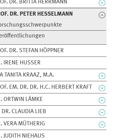
OF. DR. BRITTA HERRMANN
OF. DR. PETER HESSELMANN
orschungsschwerpunkte
eröffentlichungen
OF. DR. STEFAN HÖPPNER
. IRENE HUSSER
A TANITA KRAAZ, M.A.
OF. EM. DR. DR. H.C. HERBERT KRAFT
. ORTWIN LÄMKE
 DR. CLAUDIA LIEB
. VERA MÜTHERIG
. JUDITH NIEHAUS