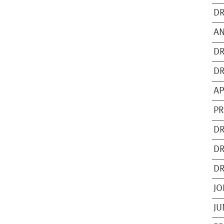
DR
AN
DR
DR
AP
PR
DR
DR
DR
JO
JU