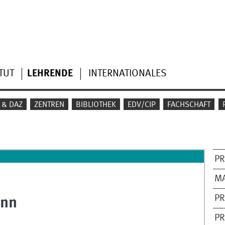
TUT
LEHRENDE
INTERNATIONALES
 & DAZ
ZENTREN
BIBLIOTHEK
EDV/CIP
FACHSCHAFT
PR
M
PR
ann
PR