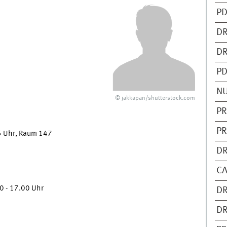
PD
DR
DR
PD
NU
© jakkapan/shutterstock.com
PR
PR
5 Uhr, Raum 147
DR
CA
0 - 17.00 Uhr
DR
DR