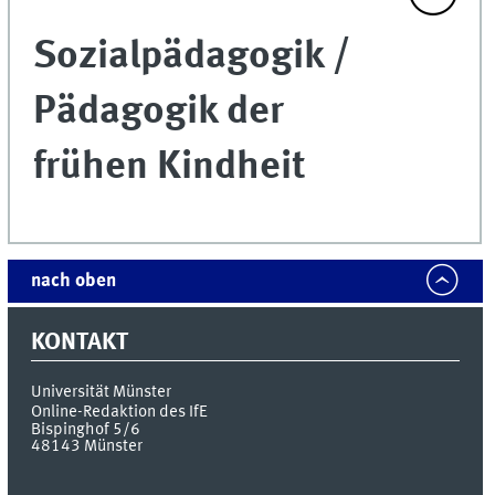
Sozialpädagogik /
Pädagogik der
frühen Kindheit
nach oben
KONTAKT
Universität Münster
Online-Redaktion des IfE
Bispinghof 5/6
48143
Münster