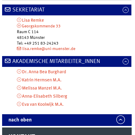
SEKRETARIAT
Lisa
Remke
Georgskommende 33
Raum C 114
48143
Münster
Tel
:
+49 251 83-24243
lisa.remke@uni-muenster.de
AKADEMISCHE MITARBEITER_INNEN
Dr.
Anna Bea
Burghard
Katrin
Hermsen
M.A.
Melissa
Manzel
M.A.
Anna-Elisabeth
Silberg
Eva
van Koolwijk
M.A.
nach oben