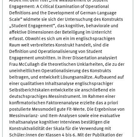
Arbeit mit dem Titel „The Measurement of Student
Engagement: A Critical Examination of Operational
Definitions and the Development of German-Language
Scale“ widmete sie sich der Untersuchung des Konstrukts
„Student Engagement“, das kognitive, behaviorale und
affektive Dimensionen der Beteiligung im Unterricht
erfasst. Obwohl es sich um ein im englischsprachigen
Raum weit verbreitetes Konstrukt handelt, sind die
Definition und Operationalisierung von Student
Engagement umstritten. In ihrer Dissertation analysiert
Frau McCullagh die theoretischen Unklarheiten, die zu der
uneinheitlichen Operationalisierung des Konstrukts
beitragen, und entwickelt Lösungsansätze. Aufbauend auf
einer qualitativen Inhaltsanalyse englischsprachiger
Selbstberichtskalen entwickelte sie anschließend ein
deutschsprachiges Messinstrument. Im Rahmen einer
konfirmatorischen Faktorenanalyse erzielte das a priori
postulierte Messmodell gute Fit-Werte. Die Ergebnisse von
Messinvarianz- und Item-Analysen sowie eine evaluative
Inhaltsanalyse kognitiver Interviews bestätigen die
Konstruktvalidität der Skala für die Verwendung mit
Schüler:innen der Klassen 4 bis 6. Mit der Publikation der