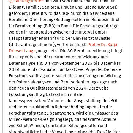
Bildungsketten
und wird vom Bundesministerium für
Bildung, Familie, Senioren, Frauen und Jugend (BMBFSFJ)
gefördert. Betreut wird das BOP durch die Servicestelle
Berufliche Orientierung/Bildungsketten im Bundesinstitut
für Berufsbildung (BIBB) in Bonn. Die Forschungsaufträge
werden in Kooperation zwischen der InterVal GmbH
(Hauptauftragnehmerin) und der Universität Münster
(Unterauftragnehmerin), vertreten durch
Prof.
in
Dr. Katja
Driesel-Lange
, umgesetzt. Die AG Berufsorientierung bringt
ihre Expertise bei der Instrumentenentwicklung und
Datenanalyse ein. Die von September 2025 bis Dezember
2026 laufende Evaluation umfasst zwei Projekte: Der erste
Forschungsauftrag untersucht die Umsetzung und Wirkung
der Potenzialanalysen und Berufsorientierungstage nach
den neuen Qualitätsstandards von 2024. Der zweite
Forschungsauftrag befasst sich mit den
landesspezifischen Varianten der Ausgestaltung des BOP
und deren strukturellen Rahmenbedingungen. Um die
Forschungsfragen zu beantworten, wird ein umfassendes
Mixed-Methods-Design angelegt, das relevante Akteure
wie Schüler*innen, Lehrkräfte, Bildungsstätten und
Verantwortliche in der Verwaltung einbezieht. Das Ziel der