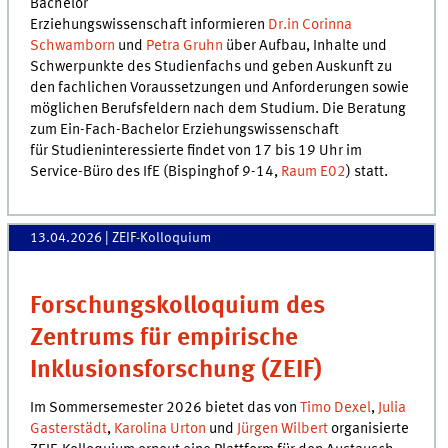
Bachelor
Erziehungswissenschaft informieren
Dr.in Corinna
Schwamborn
und
Petra Gruhn
über Aufbau, Inhalte und
Schwerpunkte des Studienfachs und geben Auskunft zu
den fachlichen Voraussetzungen und Anforderungen sowie
möglichen Berufsfeldern nach dem Studium. Die Beratung
zum Ein-Fach-Bachelor Erziehungswissenschaft
für Studieninteressierte findet von 17 bis 19 Uhr im
Service-Büro des IfE (Bispinghof 9-14,
Raum E02
) statt.
13.04.2026
| ZEIF-Kolloquium
Forschungskolloquium des
Zentrums für empirische
Inklusionsforschung (ZEIF)
Im Sommersemester 2026 bietet das von
Timo Dexel
,
Julia
Gasterstädt
,
Karolina Urton
und
Jürgen Wilbert
organisierte