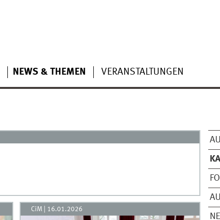
NEWS & THEMEN
VERANSTALTUNGEN
A
K
FO
A
CiM
|
16.01.2026
N