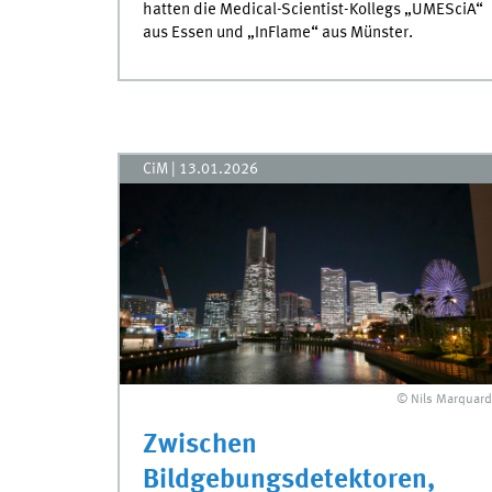
hatten die Medical-Scientist-Kollegs „UMESciA“
aus Essen und „InFlame“ aus Münster.
CiM
|
13.01.2026
© Nils Marquard
Zwischen
Bildgebungsdetektoren,