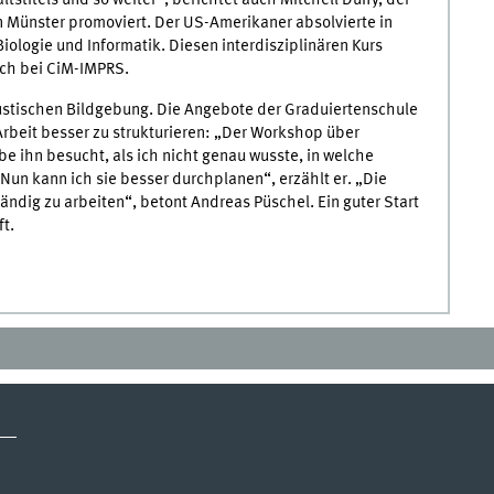
tstitels und so weiter“, berichtet auch Mitchell Duffy, der
n Münster promoviert. Der US-Amerikaner absolvierte in
ologie und Informatik. Diesen interdisziplinären Kurs
ich bei CiM-IMPRS.
kustischen Bildgebung. Die Angebote der Graduiertenschule
Arbeit besser zu strukturieren: „Der Workshop über
be ihn besucht, als ich nicht genau wusste, in welche
Nun kann ich sie besser durchplanen“, erzählt er. „Die
ändig zu arbeiten“, betont Andreas Püschel. Ein guter Start
ft.