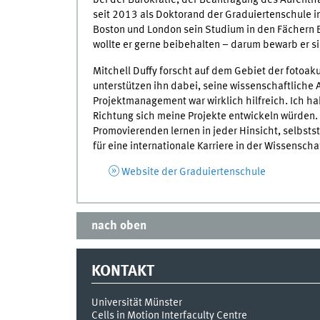
bei der Bürokratie, der Beantragung des Aufenthal
seit 2013 als Doktorand der Graduiertenschule i
Boston und London sein Studium in den Fächern Bi
wollte er gerne beibehalten – darum bewarb er s
Mitchell Duffy forscht auf dem Gebiet der fotoa
unterstützen ihn dabei, seine wissenschaftliche 
Projektmanagement war wirklich hilfreich. Ich ha
Richtung sich meine Projekte entwickeln würden. 
Promovierenden lernen in jeder Hinsicht, selbstst
für eine internationale Karriere in der Wissenscha
Website der Graduiertenschule
nach oben
KONTAKT
Universität Münster
Cells in Motion Interfaculty Centre