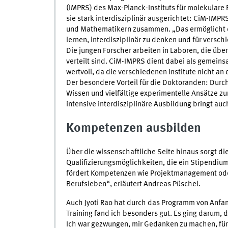
(IMPRS) des Max-Planck-Instituts für molekulare 
sie stark interdisziplinär ausgerichtet: CiM-IMPR
und Mathematikern zusammen. „Das ermöglicht d
lernen, interdisziplinär zu denken und für versch
Die jungen Forscher arbeiten in Laboren, die übe
verteilt sind. CiM-IMPRS dient dabei als gemein
wertvoll, da die verschiedenen Institute nicht an
Der besondere Vorteil für die Doktoranden: Durch
Wissen und vielfältige experimentelle Ansätze zur
intensive interdisziplinäre Ausbildung bringt au
Kompetenzen ausbilden
Über die wissenschaftliche Seite hinaus sorgt di
Qualifizierungsmöglichkeiten, die ein Stipendium
fördert Kompetenzen wie Projektmanagement ode
Berufsleben“, erläutert Andreas Püschel.
Auch Jyoti Rao hat durch das Programm von Anfang
Training fand ich besonders gut. Es ging darum, 
Ich war gezwungen, mir Gedanken zu machen, für 