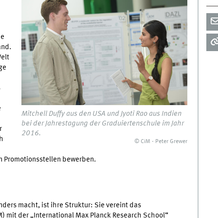
be
and.
elt
ge
s
e
Mitchell Duffy aus den USA und Jyoti Rao aus Indien
bei der Jahrestagung der Graduiertenschule im Jahr
r
2016.
h
© CiM - Peter Grewer
n Promotionsstellen bewerben.
rs macht, ist ihre Struktur: Sie vereint das
) mit der „International Max Planck Research School“