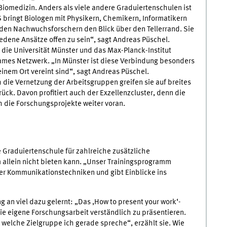
Biomedizin. Anders als viele andere Graduiertenschulen ist
S bringt Biologen mit Physikern, Chemikern, Informatikern
en Nachwuchsforschern den Blick über den Tellerrand. Sie
iedene Ansätze offen zu sein“, sagt Andreas Püschel.
r die Universität Münster und das Max-Planck-Institut
sames Netzwerk. „In Münster ist diese Verbindung besonders
 einem Ort vereint sind“, sagt Andreas Püschel.
 die Vernetzung der Arbeitsgruppen greifen sie auf breites
ück. Davon profitiert auch der Exzellenzcluster, denn die
ch die Forschungsprojekte weiter voran.
e Graduiertenschule für zahlreiche zusätzliche
 allein nicht bieten kann. „Unser Trainingsprogramm
r Kommunikationstechniken und gibt Einblicke ins
 an viel dazu gelernt: „Das ,How to present your work‘-
die eigene Forschungsarbeit verständlich zu präsentieren.
welche Zielgruppe ich gerade spreche“, erzählt sie. Wie