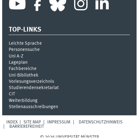
TOP-LINKS
Leichte Sprache
Personensuche
Uni A-Z
Lageplan
Fachbereiche
Uni-Bi­bli­o­thek
Vor­le­sungs­ver­zeich­nis
Stu­die­ren­den­se­kre­ta­ri­at
CIT
Weiterbildung
Stellenausschreibungen
INDEX
SITE MAP
IMPRESSUM
DATENSCHUTZHINWEIS
BARRIEREFREIHEIT
© 2026 UNIVERSITÄT MÜNSTER