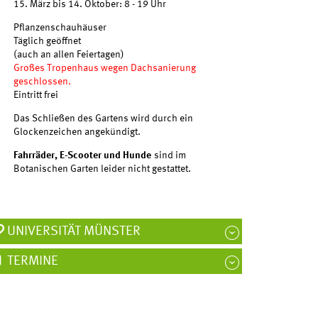
15. März bis 14. Oktober: 8 - 19 Uhr
Pflanzenschauhäuser
Täglich geöffnet
(auch an allen Feiertagen)
Großes Tropenhaus wegen Dachsanierung
geschlossen.
Eintritt frei
Das Schließen des Gartens wird durch ein
Glockenzeichen angekündigt.
Uni MS Designservice/Peter Wattendorff
Fahrräder, E-Scooter und Hunde
sind im
Botanischen Garten leider nicht gestattet.
UNIVERSITÄT MÜNSTER
TERMINE