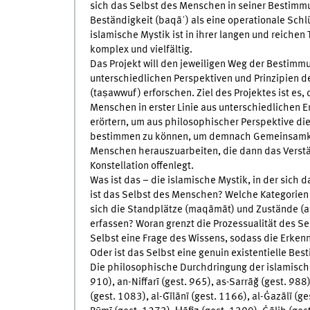
sich das Selbst des Menschen in seiner Bestimm
Beständigkeit (baqāʾ) als eine operationale Schlü
islamische Mystik ist in ihrer langen und reichen
komplex und vielfältig.
Das Projekt will den jeweiligen Weg der Bestimm
unterschiedlichen Perspektiven und Prinzipien d
(taṣawwuf) erforschen. Ziel des Projektes ist es,
Menschen in erster Linie aus unterschiedlichen E
erörtern, um aus philosophischer Perspektive di
bestimmen zu können, um demnach Gemeinsamkei
Menschen herauszuarbeiten, die dann das Verstän
Konstellation offenlegt.
Was ist das – die islamische Mystik, in der sic
ist das Selbst des Menschen? Welche Kategorie
sich die Standplätze (maqāmāt) und Zustände (a
erfassen? Woran grenzt die Prozessualität des Se
Selbst eine Frage des Wissens, sodass die Erken
Oder ist das Selbst eine genuin existentielle Be
Die philosophische Durchdringung der islamische
910), an-Niffarī (gest. 965), as-Sarrāǧ (gest. 988)
(gest. 1083), al-Ǧīlānī (gest. 1166), al-Ġazālī (ge