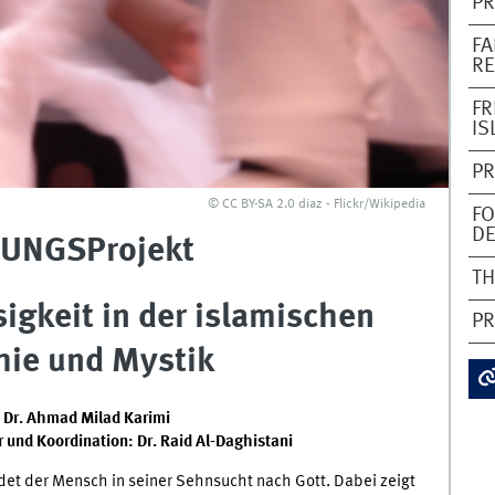
PR
FA
RE
FR
IS
PR
© CC BY-SA 2.0 diaz - Flickr/Wikipedia
FO
DE
UNGSProjekt
TH
igkeit in der islamischen
P
hie und Mystik
. Dr. Ahmad Milad Karimi
 und Koordination: Dr. Raid Al-Daghistani
det der Mensch in seiner Sehnsucht nach Gott. Dabei zeigt