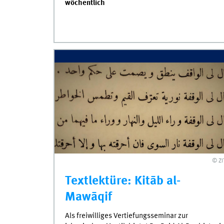
wöchentlich
© ZI
Textlektüre: Kitāb al-
Mawāqif
Als freiwilliges Vertiefungsseminar zur