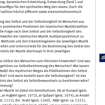
ung, dynamischen Entwicklung, Entwerdung (fanāʾ) und
sselfigur für den spirituellen Weg des Islams. Doch die
 Tradition höchst different sowie erkenntnistheoretisch
ung des Selbst und der Selbstlosigkeit im Menschen aus
er prominenten Positionen der islamischen Mystiktradition
 die Frage nach dem Selbst und der Selbstlosigkeit des
ntwürfen der islamischen Mystik multiperspektivisch zu
e Methode und den Erkenntnisgewinn der jeweiligen Mystik
ten und Unterschiede für die Bestimmung des Selbst des
dnis der Mystik überhaupt in ihrer jeweiligen
h das Selbst des Menschen zum Höchsten hinwendet? Und was
n gehören zur Selbstbestimmung des Menschen? Wie lassen
ḥwāl) des mystischen Weges als Prädikationen des Selbst
lbst? Und worin besteht dann die Selbstlosigkeit? Ist das
ntnis des Selbst als Selbstbewusstsein zu bestimmen wäre?
stimmung?
n Mystik ist dabei ein Konstitutivum. Ob al-Ǧunayd (gest.
, al-Huǧwīrī (gest. 1072), al-Qušayrī (gest. 1074), al-Ansārī
st. 1111), Ibn ʿArabī (gest. 1240), ʿAṭṭār (gest. ca. 1221),