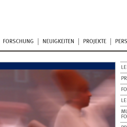
FORSCHUNG
NEUIGKEITEN
PROJEKTE
PER
LE
PR
F
LE
M
FO