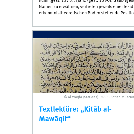
Rūmī (gest. 1273), Ḥāfiẓ (gest. 1390), Ġālib (ges
Namen zu erwähnen, vertreten jeweils eine dezi
erkenntnistheoretischen Boden stehende Position,
© Al-Waqfa (Stations), 2006, British Museu
Textlektüre: „Kitāb al-
Mawāqif“