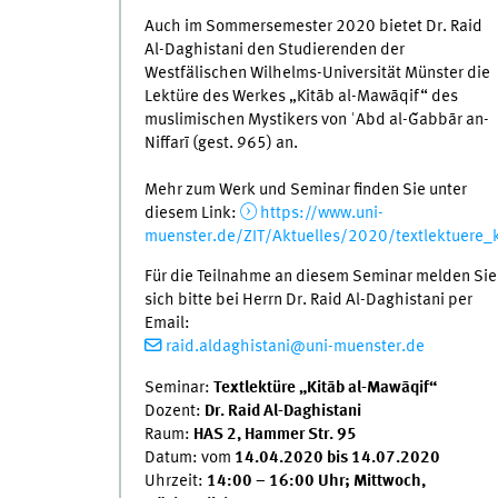
Auch im Sommersemester 2020 bietet Dr. Raid
Al-Daghistani den Studierenden der
Westfälischen Wilhelms-Universität Münster die
Lektüre des Werkes „Kitāb al-Mawāqif“ des
muslimischen Mystikers von ʿAbd al-Ǧabbār an-
Niffarī (gest. 965) an.
Mehr zum Werk und Seminar finden Sie unter
diesem Link:
https://www.uni-
muenster.de/ZIT/Aktuelles/2020/textlektuere_
Für die Teilnahme an diesem Seminar melden Sie
sich bitte bei Herrn Dr. Raid Al-Daghistani per
Email:
raid.aldaghistani@uni-muenster.de
Seminar:
Textlektüre „Kitāb al-Mawāqif“
Dozent:
Dr. Raid Al-Daghistani
Raum:
HAS 2, Hammer Str. 95
Datum: vom
14.04.2020 bis 14.07.2020
Uhrzeit:
14:00 – 16:00 Uhr; Mittwoch,