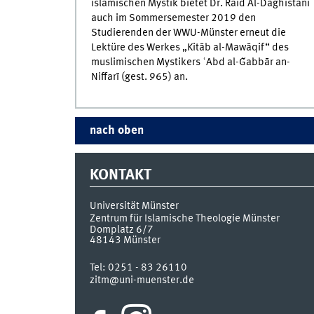
islamischen Mystik bietet Dr. Raid Al-Daghistani
auch im Sommersemester 2019 den
Studierenden der WWU-Münster erneut die
Lektüre des Werkes „Kitāb al-Mawāqif“ des
muslimischen Mystikers ʿAbd al-Ǧabbār an-
Niffarī (gest. 965) an.
nach oben
KONTAKT
Universität Münster
Zentrum für Islamische Theologie Münster
Domplatz 6/7
48143
Münster
Tel:
0251 - 83 26110
zitm@uni-muenster.de