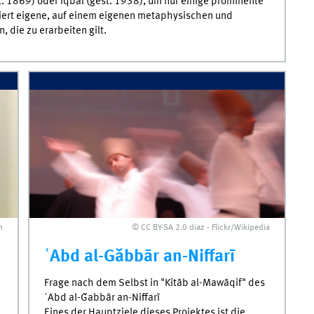
t. 1869) oder Iqbal (gest. 1938), um nur einige prominente
diert eigene, auf einem eigenen metaphysischen und
 die zu erarbeiten gilt.
m
© CC BY-SA 2.0 diaz - Flickr/Wikipedia
ʿAbd al-Ǧabbār an-Niffarī
Frage nach dem Selbst in "Kitāb al-Mawāqif" des
ʿAbd al-Ǧabbār an-Niffarī
Eines der Hauptziele dieses Projektes ist die