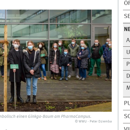
Ö
S
N
A
U
P
D
M
P
S
symbolisch einen Ginkgo-Baum am PharmaCampus.
© WWU - Peter Dziemba
V