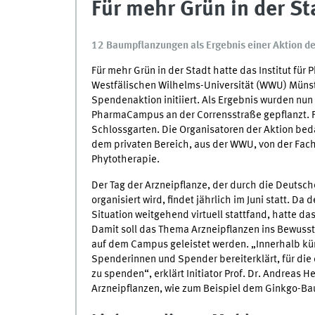
Für mehr Grün in der St
12 Baumpflanzungen als Ergebnis einer Aktion de
Für mehr Grün in der Stadt hatte das Institut fü
Westfälischen Wilhelms-Universität (WWU) Münste
Spendenaktion initiiert. Als Ergebnis wurden nu
PharmaCampus an der Corrensstraße gepflanzt. F
Schlossgarten. Die Organisatoren der Aktion beda
dem privaten Bereich, aus der WWU, von der Fach
Phytotherapie.
Der Tag der Arzneipflanze, der durch die Deutsc
organisiert wird, findet jährlich im Juni statt. 
Situation weitgehend virtuell stattfand, hatte d
Damit soll das Thema Arzneipflanzen ins Bewussts
auf dem Campus geleistet werden. „Innerhalb kürz
Spenderinnen und Spender bereiterklärt, für d
zu spenden“, erklärt Initiator Prof. Dr. Andreas 
Arzneipflanzen, wie zum Beispiel dem Ginkgo-Bau