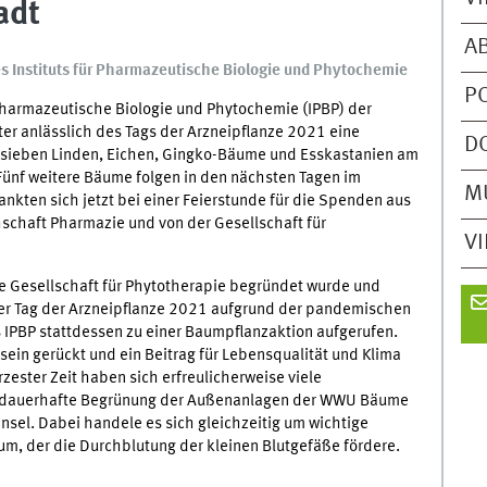
adt
A
s Instituts für Pharmazeutische Biologie und Phytochemie
P
r Pharmazeutische Biologie und Phytochemie (IPBP) der
r anlässlich des Tags der Arzneipflanze 2021 eine
D
n sieben Linden, Eichen, Gingko-Bäume und Esskastanien am
ünf weitere Bäume folgen in den nächsten Tagen im
M
nkten sich jetzt bei einer Feierstunde für die Spenden aus
schaft Pharmazie und von der Gesellschaft für
V
he Gesellschaft für Phytotherapie begründet wurde und
Da der Tag der Arzneipflanze 2021 aufgrund der pandemischen
as IPBP stattdessen zu einer Baumpflanzaktion aufgerufen.
ein gerückt und ein Beitrag für Lebensqualität und Klima
ester Zeit haben sich erfreulicherweise viele
ie dauerhafte Begrünung der Außenanlagen der WWU Bäume
Hensel. Dabei handele es sich gleichzeitig um wichtige
m, der die Durchblutung der kleinen Blutgefäße fördere.