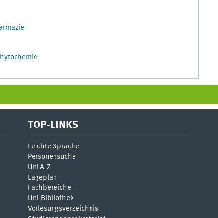
armazie
 Phytochemie
TOP-LINKS
Leichte Sprache
Personensuche
Uni A-Z
Lageplan
Fachbereiche
Uni-Bi­bli­o­thek
Vor­le­sungs­ver­zeich­nis