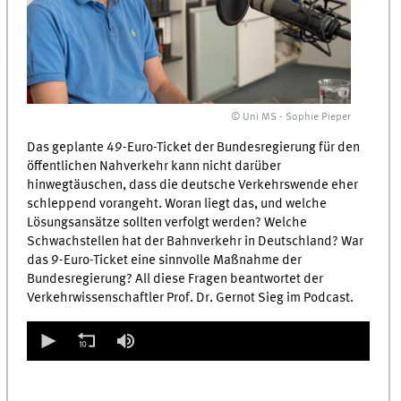
© Uni MS - Sophie Pieper
Das geplante 49-Euro-Ticket der Bundesregierung für den
öffentlichen Nahverkehr kann nicht darüber
hinwegtäuschen, dass die deutsche Verkehrswende eher
schleppend vorangeht. Woran liegt das, und welche
Lösungsansätze sollten verfolgt werden? Welche
Schwachstellen hat der Bahnverkehr in Deutschland? War
das 9-Euro-Ticket eine sinnvolle Maßnahme der
Bundesregierung? All diese Fragen beantwortet der
Verkehrwissenschaftler Prof. Dr. Gernot Sieg im Podcast.
0
seconds
of
0
seconds