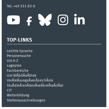
Tel:
+49 251 83-0
TOP-LINKS
Leichte Sprache
Personensuche
Uni A-Z
Lageplan
Fachbereiche
Uni-BiÂ­bliÂ­oÂ­thek
VorÂ­leÂ­sungsÂ­verÂ­zeichÂ­nis
StuÂ­dieÂ­renÂ­denÂ­seÂ­kreÂ­taÂ­riÂ­at
CIT
Weiterbildung
Stellenausschreibungen