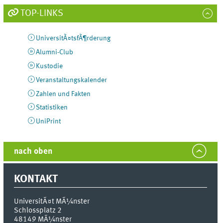
TOP-LINKS
UniversitÃ¤tsfÃ¶rderung
Alumni-Club
Kustodie
Veranstaltungskalender
Zahlen und Fakten
Statistiken
UniPrint
nach oben
KONTAKT
UniversitÃ¤t MÃ¼nster
Schlossplatz 2
48149
MÃ¼nster