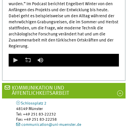
wurden.“ Im Podcast berichtet Engelbert Winter von den
Anfängen des Projekts und der Entwicklung bis heute.
Dabei geht es beispielsweise um den Alltag während der
mehrwöchigen Grabungsreisen, die im Sommer und Herbst
stattfinden, um die Frage, wie moderne Technik die
archäologische Forschung verändert hat und um die
Zusammenarbeit mit den türkischen Ortskräften und der
Regierung.
0
seconds
of
0
seconds
KOMMUNIKATION UND
ÃFFENTLICHKEITSARBEIT
Schlossplatz 2
48149
Münster
Tel
:
+49 251 83-22232
Fax:
+49 251 83-22258
communication@uni-muenster.de