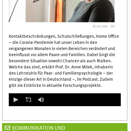
© Uni MS - SP
Kontaktbeschränkungen, Schulschließungen, Home Office
– die Corona-Pandemie hat unser Leben in den
vergangenen Monaten in vielen Bereichen verändert und
beeinflusst vor allem Paare und Familien. Dabei birgt die
besondere Situation sowohl Chancen als auch Risiken.
Welche das sind, erklärt Prof. Dr. Anne Milek, Inhaberin
des Lehrstuhls für Paar- und Familienpsychologie – der
einzige dieser Art in Deutschland –, im Podcast. Zudem
gibt sie Einblicke in aktuelle Forschungsprojekte.
0
seconds
of
0
seconds
KOMMUNIKATION UND