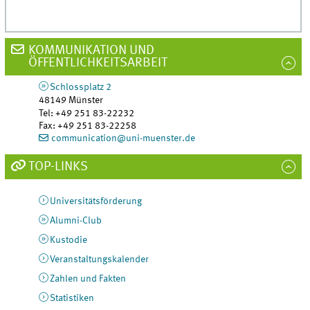
0
seconds
KOMMUNIKATION UND
ÖFFENTLICHKEITSARBEIT
Schlossplatz 2
48149
Münster
Tel
:
+49 251 83-22232
Fax:
+49 251 83-22258
communication@uni-muenster.de
TOP-LINKS
Universitätsförderung
Alumni-Club
Kustodie
Veranstaltungskalender
Zahlen und Fakten
Statistiken