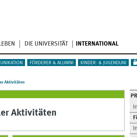
LEBEN
DIE UNIVERSITÄT
INTERNATIONAL
UNIKATION
FÖRDERER & ALUMNI
KINDER- & JUGENDUNI
er Aktivitäten
PR
I
er Aktivitäten
F
I