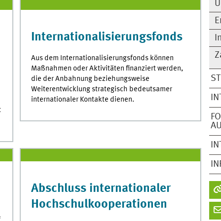
U
E
Internationalisierungsfonds
I
Z
Aus dem Internationalisierungsfonds können
Maßnahmen oder Aktivitäten finanziert werden,
ST
die der Anbahnung beziehungsweise
Weiterentwicklung strategisch bedeutsamer
IN
internationaler Kontakte dienen.
t
FO
A
IN
IN
Abschluss internationaler
Hochschulkooperationen
f