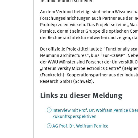
Technik deutlich schneller.“
An dem Verbund beteiligt sind neben Wissenscha
Forschungseinrichtungen auch Partner aus der Indus
Prototyp zu entwickeln. Das Projekt sei eine „M
Pernice, der mit seiner Gruppe die optischen Comp
der Rechnerarchitektur entwerfen und zeigen, da
Der offizielle Projekttitel lautet: “Functionally 
Neumann architectures”, kurz “Fun-COMP”. Neben
der WWU Münster sind Forscher der Universität Ox
„Interuniversity Microelectronics Centre“ (Belgie
(Frankreich). Kooperationspartner aus der Indus
Research GmbH (Schweiz).
Links zu dieser Meldung
Interview mit Prof. Dr. Wolfram Pernice übe
Zukunftsperspektiven
AG Prof. Dr. Wolfram Pernice