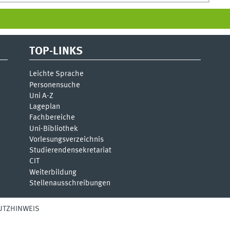
TOP-LINKS
Leichte Sprache
Personensuche
Uni A-Z
Lageplan
Fachbereiche
Uni-Bi­bli­o­thek
Vor­le­sungs­ver­zeich­nis
Stu­die­ren­den­se­kre­ta­ri­at
CIT
Weiterbildung
Stellenausschreibungen
UTZHINWEIS