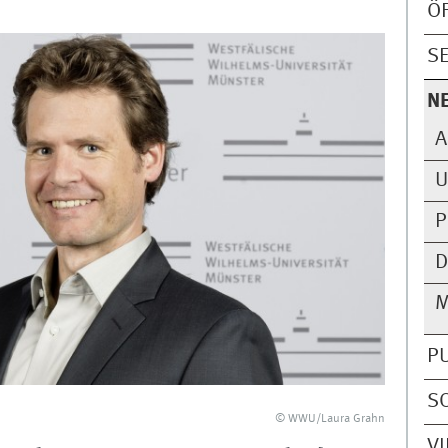
Ö
S
N
A
U
P
D
M
P
S
© WWU/Laura Grahn
V