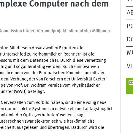
omplexe Computer nach dem
A
P
Kommission fördert Verbundprojekt mit rund vier Millionen
D
ehirn: Mit diesem Ansatz wollen Experten die
M
r Unterschied zu herkömmlichen Rechnern ist die
essors, mit dem Datenspeicher. Durch diese Vernetzung
V
ähig und sogar lernfähig werden. Solche innovativen
n in einem von der Europäischen Kommission mit vier
n dem Verbund, der von Forschern der Universität Exeter
uppe von Prof. Dr. Wolfram Pernice vom Physikalischen
Münster (WWU) beteiligt.
Nervenzellen zum Vorbild haben, sind keine völlig neue
ren daran, solche Systeme zu entwickeln und alltagstauglich
nik mit der Optik ‚verheiraten' wollen“, sagt
ter rechnen zwar elektronisch wie herkömmliche
eichert, ausgelesen und übertragen. Dadurch wird die