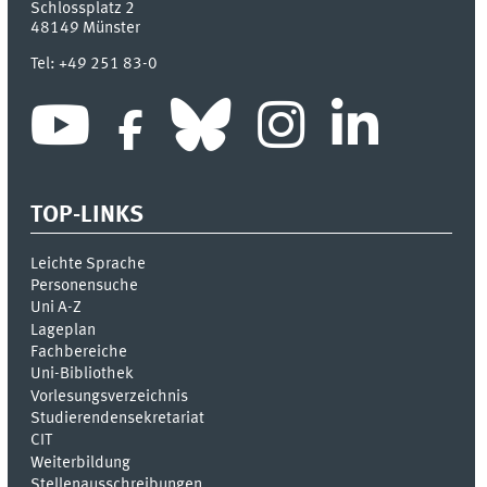
Schlossplatz 2
48149
Münster
Tel:
+49 251 83-0
TOP-LINKS
Leichte Sprache
Personensuche
Uni A-Z
Lageplan
Fachbereiche
Uni-Bi­bli­o­thek
Vor­le­sungs­ver­zeich­nis
Stu­die­ren­den­se­kre­ta­ri­at
CIT
Weiterbildung
Stellenausschreibungen