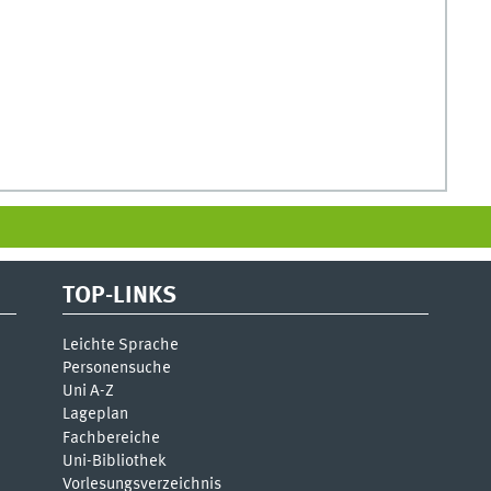
TOP-LINKS
Leichte Sprache
Personensuche
Uni A-Z
Lageplan
Fachbereiche
Uni-Bi­bli­o­thek
Vor­le­sungs­ver­zeich­nis