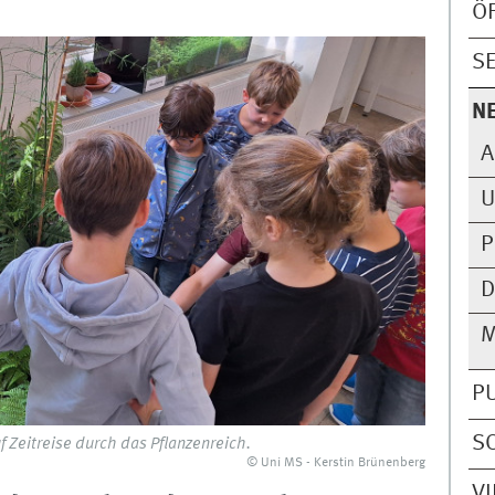
Ö
S
N
A
U
P
D
M
P
S
f Zeitreise durch das Pflanzenreich.
© Uni MS - Kerstin Brünenberg
V