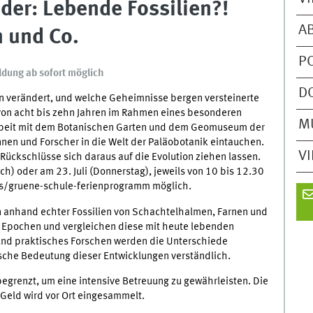
der: Lebende Fossilien?!
A
 und Co.
P
ldung ab sofort möglich
D
en verändert, und welche Geheimnisse bergen versteinerte
 von acht bis zehn Jahren im Rahmen eines besonderen
M
beit mit dem Botanischen Garten und dem Geomuseum der
nen und Forscher in die Welt der Paläobotanik eintauchen.
V
 Rückschlüsse sich daraus auf die Evolution ziehen lassen.
ch) oder am 23. Juli (Donnerstag), jeweils von 10 bis 12.30
.ms/gruene-schule-ferienprogramm möglich.
 anhand echter Fossilien von Schachtelhalmen, Farnen und
 Epochen und vergleichen diese mit heute lebenden
und praktisches Forschen werden die Unterschiede
ische Bedeutung dieser Entwicklungen verständlich.
begrenzt, um eine intensive Betreuung zu gewährleisten. Die
 Geld wird vor Ort eingesammelt.