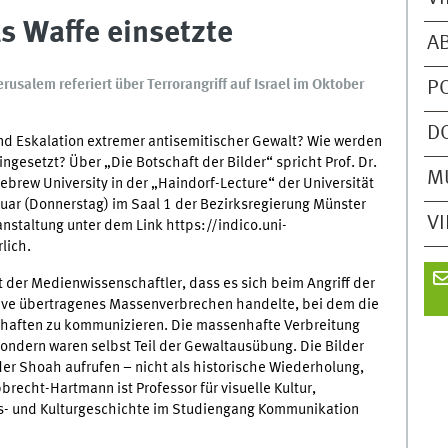
s Waffe einsetzte
A
usalem referiert über Terrorangriff auf Israel im Oktober
P
D
und Eskalation extremer antisemitischer Gewalt? Wie werden
ingesetzt? Über „Die Botschaft der Bilder“ spricht Prof. Dr.
M
brew University in der „Haindorf-Lecture“ der Universität
anuar (Donnerstag) im Saal 1 der Bezirksregierung Münster
V
anstaltung unter dem Link https://indico.uni-
lich.
der Medienwissenschaftler, dass es sich beim Angriff der
ive übertragenes Massenverbrechen handelte, bei dem die
chaften zu kommunizieren. Die massenhafte Verbreitung
ondern waren selbst Teil der Gewaltausübung. Die Bilder
er Shoah aufrufen – nicht als historische Wiederholung,
recht-Hartmann ist Professor für visuelle Kultur,
- und Kulturgeschichte im Studiengang Kommunikation