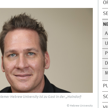
Ö
S
N
A
U
P
D
M
P
S
lemer Hebrew University ist zu Gast in der „Haindorf-
© Hebrew University
V