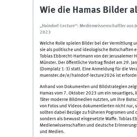
Wie die Hamas Bilder al
„Haindorf-Lecture“: Medienwissenschaftler aus Jer
2023
Welche Rolle spielen Bilder bei der Vermittlung 
sie als politische und ideologische Botschaften e
Tobias Ebbrecht-Hartmann von der Jerusalemer He
Münster. Der öffentliche Vortrag findet am 29. J
(Domplatz 1-3) statt. Eine Anmeldung für die Ver
muenster.de/e/haindorf-lecture2026 ist erforder
Anhand von Dokumenten und Bildstrategien zeigt 
Hamas vom 7. Oktober 2023 um ein neuartiges, l
Täter moderne Bildmedien nutzten, um ihre Bots
von Fotos und Videos dokumentierten nicht nur, s
sollten dabei Bezüge zu früheren Pogromen und d
sondern als bewusst eingesetzte Waffe. Tobias Ebb
Medienwissenschaften und deutsche Erinnerungs
und Medien.