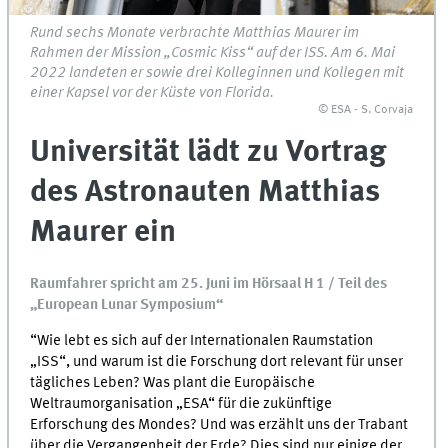
Rund sechs Monate verbrachte Matthias Maurer im
Rahmen der Mission „Cosmic Kiss“ auf der ISS. Am 6. Mai
2022 landeten er sowie drei Kolleginnen und Kollegen mit
einer Kapsel vor der Küste von Florida.
© ESA - S. Corvaja
Universität lädt zu Vortrag
des Astronauten Matthias
Maurer ein
Raumfahrer spricht am 25. Juni im Hörsaal H 1 / Teil des
„European Lunar Symposium“
“Wie lebt es sich auf der Internationalen Raumstation
„ISS“, und warum ist die Forschung dort relevant für unser
tägliches Leben? Was plant die Europäische
Weltraumorganisation „ESA“ für die zukünftige
Erforschung des Mondes? Und was erzählt uns der Trabant
über die Vergangenheit der Erde? Dies sind nur einige der