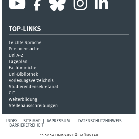
TOP-LINKS
Leichte Sprache
Personensuche
Uni A-Z
Lageplan
Fachbereiche
Uni-Bi­bli­o­thek
Vor­le­sungs­ver­zeich­nis
Stu­die­ren­den­se­kre­ta­ri­at
CIT
Weiterbildung
Stellenausschreibungen
INDEX
SITE MAP
IMPRESSUM
DATENSCHUTZHINWEIS
BARRIEREFREIHEIT
© 2026 UNIVERSITÄT MÜNSTER