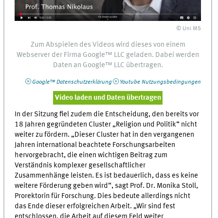
© Uni MS
Zum Abspielen des Videos wird dieses von einem
Webserver
der Firma
Google™
LLC
geladen. Dabei werden
Daten an
Google™
LLC
übertragen.
Google™
Datenschutzerklärung
Youtube
Nutzungsbedingungen
Video laden und Daten übertragen
In der Sitzung fiel zudem die Entscheidung, den bereits vor
18 Jahren gegründeten Cluster „Religion und Politik“ nicht
weiter zu fördern. „Dieser Cluster hat in den vergangenen
Jahren international beachtete Forschungsarbeiten
hervorgebracht, die einen wichtigen Beitrag zum
Verständnis komplexer gesellschaftlicher
Zusammenhänge leisten. Es ist bedauerlich, dass es keine
weitere Förderung geben wird“, sagt Prof. Dr. Monika Stoll,
Prorektorin für Forschung. Dies bedeute allerdings nicht
das Ende dieser erfolgreichen Arbeit. „Wir sind fest
entschlossen, die Arbeit auf diesem Feld weiter