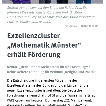
Stoßen gemeinsam auf den Erfolg an: Rektor Prof. Dr.
Johannes Wessels, Cluster-Sprecher Prof. Dr. Mario
Ohlberger und Prof. Dr. Thomas Nikolaus sowie Prorektorin
Prof. Dr. Monika Stoll (v.r.n.l.).
© Uni MS - Johannes Wulf
Exzellenzcluster
„Mathematik Münster“
erhält Förderung
Rektor: „Bedeutender Meilenstein für die Forschung“ /
Keine weitere Förderung für Verbund „Religion und Politik“
Die Entscheidung in der ersten Förderlinie der
Exzellenzstrategie des Bundes und der Länder für die
neuen Exzellenzcluster ist gefallen. Die Deutsche
Forschungsgemeinschaft (DFG) und der Wissenschaftsrat
(WR) gaben am heutigen Donnerstag (22. Mai) bekannt,
dass der Exzellenzcluster „Mathematik Münster“ der