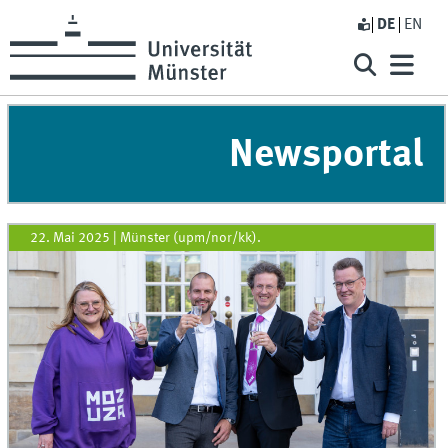
DE
EN
Newsportal
22. Mai 2025
|
Münster (upm/nor/kk).