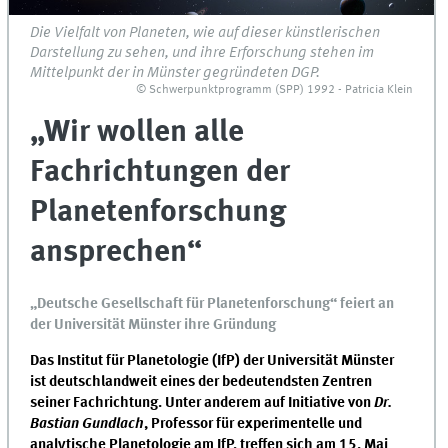
Die Vielfalt von Planeten, wie auf dieser künstlerischen
Darstellung zu sehen, und ihre Erforschung stehen im
Mittelpunkt der in Münster gegründeten DGP.
© Schwerpunktprogramm (SPP) 1992 - Patricia Klein
„Wir wollen alle
Fachrichtungen der
Planetenforschung
ansprechen“
„Deutsche Gesellschaft für Planetenforschung“ feiert an
der Universität Münster ihre Gründung
Das Institut für Planetologie (IfP) der Universität Münster
ist deutschlandweit eines der bedeutendsten Zentren
seiner Fachrichtung. Unter anderem auf Initiative von
Dr.
Bastian Gundlach
, Professor für experimentelle und
analytische Planetologie am IfP, treffen sich am 15. Mai