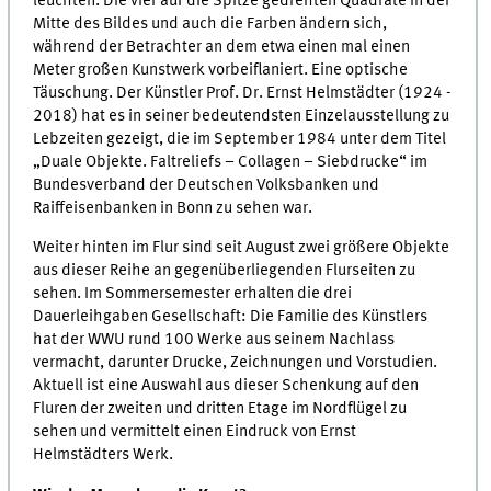
leuchten. Die vier auf die Spitze gedrehten Quadrate in der
Mitte des Bildes und auch die Farben ändern sich,
während der Betrachter an dem etwa einen mal einen
Meter großen Kunstwerk vorbeiflaniert. Eine optische
Täuschung. Der Künstler Prof. Dr. Ernst Helmstädter (1924 -
2018) hat es in seiner bedeutendsten Einzelausstellung zu
Lebzeiten gezeigt, die im September 1984 unter dem Titel
„Duale Objekte. Faltreliefs – Collagen – Siebdrucke“ im
Bundesverband der Deutschen Volksbanken und
Raiffeisenbanken in Bonn zu sehen war.
Weiter hinten im Flur sind seit August zwei größere Objekte
aus dieser Reihe an gegenüberliegenden Flurseiten zu
sehen. Im Sommersemester erhalten die drei
Dauerleihgaben Gesellschaft: Die Familie des Künstlers
hat der WWU rund 100 Werke aus seinem Nachlass
vermacht, darunter Drucke, Zeichnungen und Vorstudien.
Aktuell ist eine Auswahl aus dieser Schenkung auf den
Fluren der zweiten und dritten Etage im Nordflügel zu
sehen und vermittelt einen Eindruck von Ernst
Helmstädters Werk.