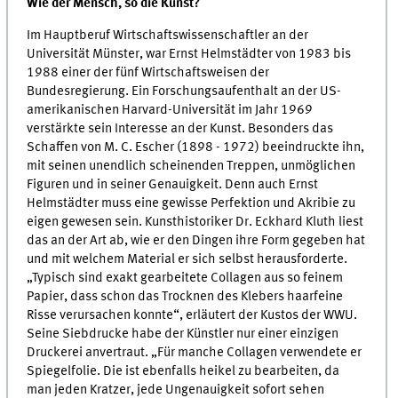
Wie der Mensch, so die Kunst?
Im Hauptberuf Wirtschaftswissenschaftler an der
Universität Münster, war Ernst Helmstädter von 1983 bis
1988 einer der fünf Wirtschaftsweisen der
Bundesregierung. Ein Forschungsaufenthalt an der US-
amerikanischen Harvard-Universität im Jahr 1969
verstärkte sein Interesse an der Kunst. Besonders das
Schaffen von M. C. Escher (1898 - 1972) beeindruckte ihn,
mit seinen unendlich scheinenden Treppen, unmöglichen
Figuren und in seiner Genauigkeit. Denn auch Ernst
Helmstädter muss eine gewisse Perfektion und Akribie zu
eigen gewesen sein. Kunsthistoriker Dr. Eckhard Kluth liest
das an der Art ab, wie er den Dingen ihre Form gegeben hat
und mit welchem Material er sich selbst herausforderte.
„Typisch sind exakt gearbeitete Collagen aus so feinem
Papier, dass schon das Trocknen des Klebers haarfeine
Risse verursachen konnte“, erläutert der Kustos der WWU.
Seine Siebdrucke habe der Künstler nur einer einzigen
Druckerei anvertraut. „Für manche Collagen verwendete er
Spiegelfolie. Die ist ebenfalls heikel zu bearbeiten, da
man jeden Kratzer, jede Ungenauigkeit sofort sehen