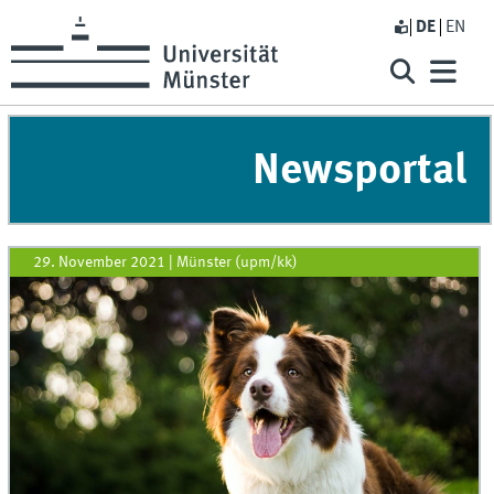
DE
EN
Newsportal
29. November 2021
|
Münster (upm/kk)