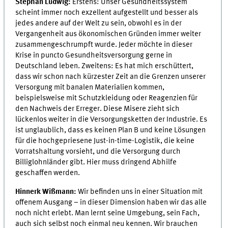
Stephan Ludwig:
Erstens: Unser Gesundheitssystem
scheint immer noch exzellent aufgestellt und besser als
jedes andere auf der Welt zu sein, obwohl es in der
Vergangenheit aus ökonomischen Gründen immer weiter
zusammengeschrumpft wurde. Jeder möchte in dieser
Krise in puncto Gesundheitsversorgung gerne in
Deutschland leben. Zweitens: Es hat mich erschüttert,
dass wir schon nach kürzester Zeit an die Grenzen unserer
Versorgung mit banalen Materialien kommen,
beispielsweise mit Schutzkleidung oder Reagenzien für
den Nachweis der Erreger. Diese Misere zieht sich
lückenlos weiter in die Versorgungsketten der Industrie. Es
ist unglaublich, dass es keinen Plan B und keine Lösungen
für die hochgepriesene Just-in-time-Logistik, die keine
Vorratshaltung vorsieht, und die Versorgung durch
Billiglohnländer gibt. Hier muss dringend Abhilfe
geschaffen werden.
Hinnerk Wißmann:
Wir befinden uns in einer Situation mit
offenem Ausgang – in dieser Dimension haben wir das alle
noch nicht erlebt. Man lernt seine Umgebung, sein Fach,
auch sich selbst noch einmal neu kennen. Wir brauchen