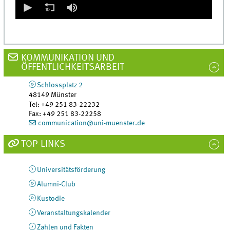
seconds
of
0
seconds
KOMMUNIKATION UND
ÖFFENTLICHKEITSARBEIT
Schlossplatz 2
48149
Münster
Tel
:
+49 251 83-22232
Fax:
+49 251 83-22258
communication@uni-muenster.de
TOP-LINKS
Universitätsförderung
Alumni-Club
Kustodie
Veranstaltungskalender
Zahlen und Fakten