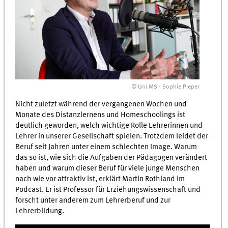
© Uni MS - Sophie Pieper
Nicht zuletzt während der vergangenen Wochen und
Monate des Distanzlernens und Homeschoolings ist
deutlich geworden, welch wichtige Rolle Lehrerinnen und
Lehrer in unserer Gesellschaft spielen. Trotzdem leidet der
Beruf seit Jahren unter einem schlechten Image. Warum
das so ist, wie sich die Aufgaben der Pädagogen verändert
haben und warum dieser Beruf für viele junge Menschen
nach wie vor attraktiv ist, erklärt Martin Rothland im
Podcast. Er ist Professor für Erziehungswissenschaft und
forscht unter anderem zum Lehrerberuf und zur
Lehrerbildung.
0