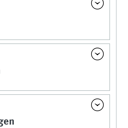
m
ngen