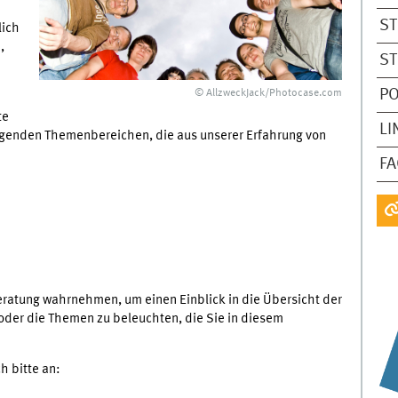
ST
lich
,
ST
P
© AllzweckJack/Photocase.com
te
LI
lgenden Themenbereichen, die aus unserer Erfahrung von
F
ratung wahrnehmen, um einen Einblick in die Übersicht der
oder die Themen zu beleuchten, die Sie in diesem
h bitte an: