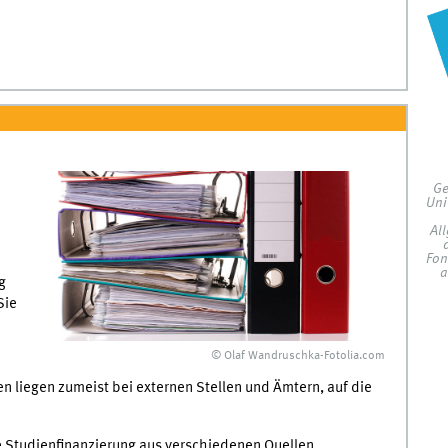
Ge
Uni
Al
Fon
a
g
Sie
© Olaf Wandruschka-Fotolia.com
 liegen zumeist bei externen Stellen und Ämtern, auf die
lle Studienfinanzierung aus verschiedenen Quellen