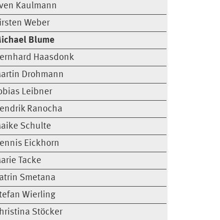
ven Kaulmann
irsten Weber
ichael Blume
ernhard Haasdonk
artin Drohmann
obias Leibner
endrik Ranocha
aike Schulte
ennis Eickhorn
arie Tacke
atrin Smetana
tefan Wierling
hristina Stöcker