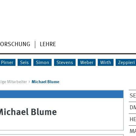
FORSCHUNG
LEHRE
Pirner
Seis
Simon
Stevens
Weber
Wirth
Zeppieri
ige Mitarbeiter
Michael Blume
SE
D
Michael
Blume
HE
M