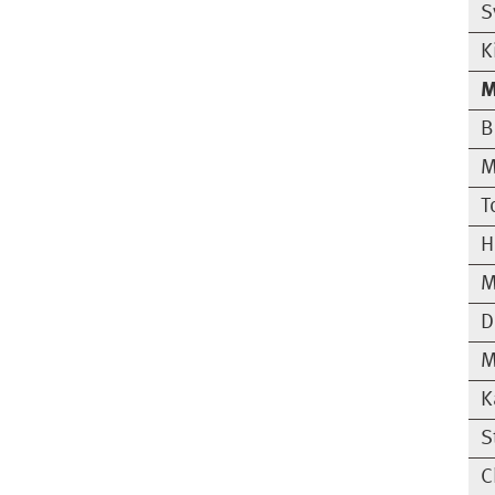
S
K
M
B
M
T
H
M
D
M
K
S
C