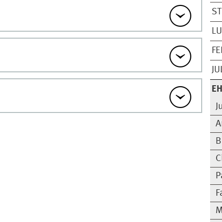
ST
LU
FE
JU
EH
J
A
B
C
P
F
M