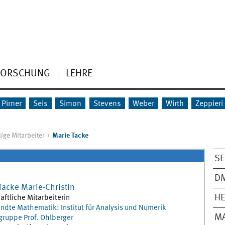
FORSCHUNG
LEHRE
Pirner
Seis
Simon
Stevens
Weber
Wirth
Zeppieri
ige Mitarbeiter
Marie Tacke
SE
D
Tacke
Marie-Christin
HE
ftliche Mitarbeiterin
dte Mathematik: Institut für Analysis und Numerik
M
gruppe Prof. Ohlberger