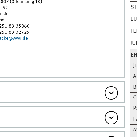
007 (Orléansring 10)
ST
r. 62
nster
LU
nd
)251-83-35060
FE
)251-83-32729
tacke@wwu.de
JU
EH
J
A
B
C
P
F
M