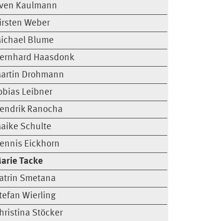
ven Kaulmann
irsten Weber
ichael Blume
ernhard Haasdonk
artin Drohmann
obias Leibner
endrik Ranocha
aike Schulte
ennis Eickhorn
arie Tacke
atrin Smetana
tefan Wierling
hristina Stöcker