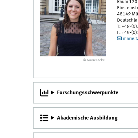
Raum 120.
Einsteinst
48149
Mü
Deutschla
T
:
+49-(0
F
:
+49-(0
marie.
© MarieTacke
Forschungsschwerpunkte
Akademische Ausbildung