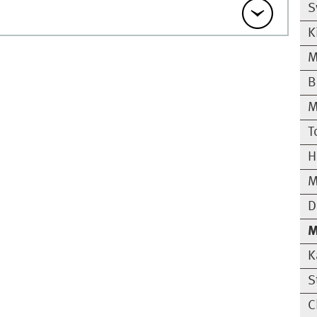
S
K
M
B
M
T
H
M
D
M
K
S
C