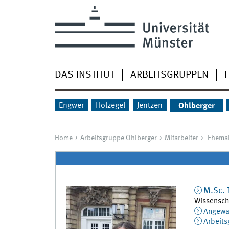
DAS INSTITUT
ARBEITSGRUPPEN
Engwer
Holzegel
Jentzen
Ohlberger
Home
Arbeitsgruppe Ohlberger
Mitarbeiter
Ehemal
M.Sc.
Wissenscha
Angewan
Arbeits