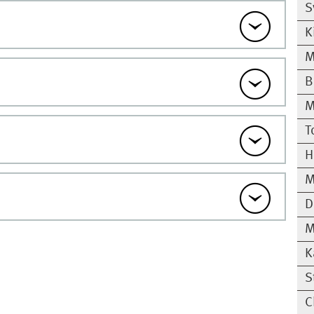
S
K
M
B
M
T
H
M
D
M
K
S
C