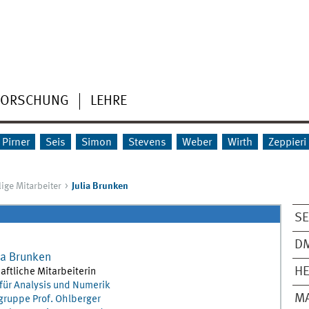
FORSCHUNG
LEHRE
Pirner
Seis
Simon
Stevens
Weber
Wirth
Zeppieri
ige Mitarbeiter
Julia Brunken
SE
D
ia
Brunken
HE
ftliche Mitarbeiterin
t für Analysis und Numerik
M
gruppe Prof. Ohlberger