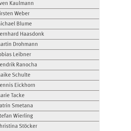
ven Kaulmann
irsten Weber
ichael Blume
ernhard Haasdonk
artin Drohmann
obias Leibner
endrik Ranocha
aike Schulte
ennis Eickhorn
arie Tacke
atrin Smetana
tefan Wierling
hristina Stöcker