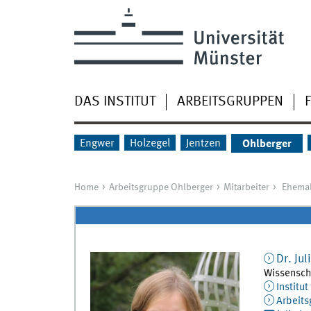
DAS INSTITUT
ARBEITSGRUPPEN
Engwer
Holzegel
Jentzen
Ohlberger
Home
Arbeitsgruppe Ohlberger
Mitarbeiter
Ehemal
Dr.
Jul
Wissenscha
Institu
Arbeits