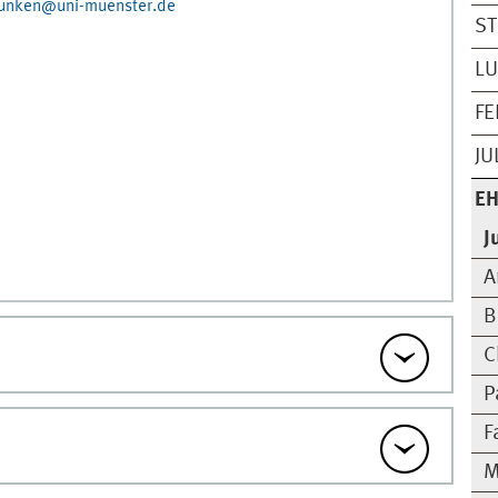
brunken@uni-muenster.de
ST
LU
FE
JU
EH
J
A
B
C
P
F
M