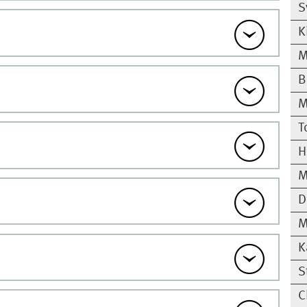
S
K
M
B
M
T
H
M
D
M
K
S
C