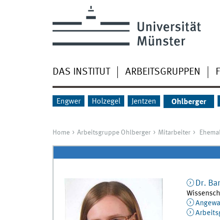
DAS INSTITUT
ARBEITSGRUPPEN
Engwer
Holzegel
Jentzen
Ohlberger
Home
Arbeitsgruppe Ohlberger
Mitarbeiter
Ehemal
Dr.
Ba
Wissenscha
Angewan
Arbeits