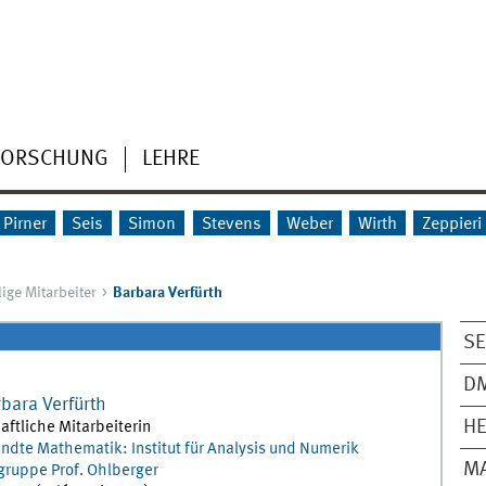
FORSCHUNG
LEHRE
Pirner
Seis
Simon
Stevens
Weber
Wirth
Zeppieri
ige Mitarbeiter
Barbara Verfürth
SE
D
rbara
Verfürth
HE
ftliche Mitarbeiterin
dte Mathematik: Institut für Analysis und Numerik
M
gruppe Prof. Ohlberger