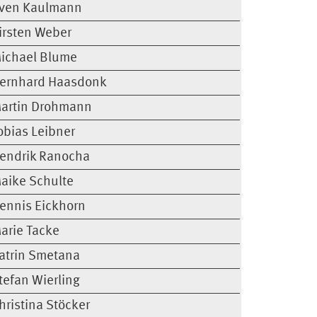
ven Kaulmann
irsten Weber
ichael Blume
ernhard Haasdonk
artin Drohmann
obias Leibner
endrik Ranocha
aike Schulte
ennis Eickhorn
arie Tacke
atrin Smetana
tefan Wierling
hristina Stöcker