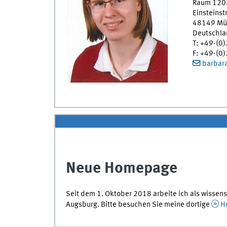
Raum 120.
Einsteinst
48149
Mü
Deutschla
T
:
+49-(0
F
:
+49-(0
barbar
Neue Homepage
Seit dem 1. Oktober 2018 arbeite ich als wissens
Augsburg. Bitte besuchen Sie meine dortige
H