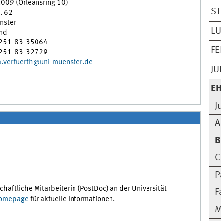
009 (Orléansring 10)
ST
r. 62
nster
LU
nd
)251-83-35064
FE
)251-83-32729
a.verfuerth@uni-muenster.de
JU
EH
J
A
B
C
P
chaftliche Mitarbeiterin (PostDoc) an der Universität
F
omepage
für aktuelle Informationen.
M