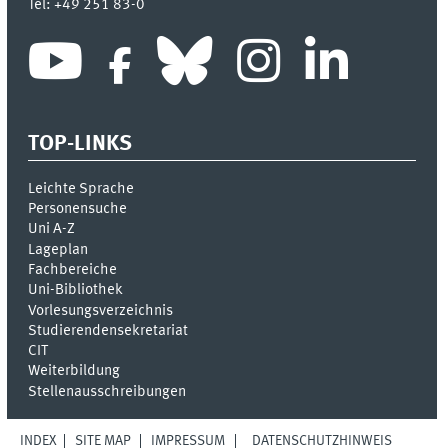
Tel:
+49 251 83-0
TOP-LINKS
Leichte Sprache
Personensuche
Uni A-Z
Lageplan
Fachbereiche
Uni-Bi­bli­o­thek
Vor­le­sungs­ver­zeich­nis
Stu­die­ren­den­se­kre­ta­ri­at
CIT
Weiterbildung
Stellenausschreibungen
INDEX
SITE MAP
IMPRESSUM
DATENSCHUTZHINWEIS