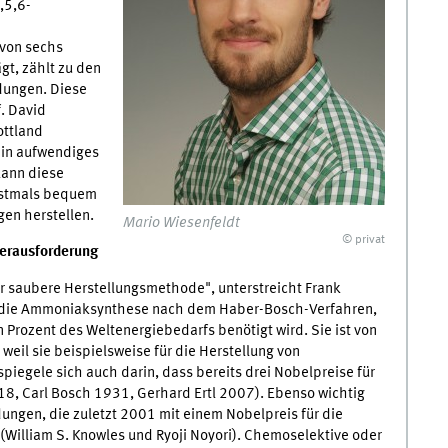
,5,6-
 von sechs
gt, zählt zu den
dungen. Diese
. David
ottland
 ein aufwendiges
kann diese
rstmals bequem
gen herstellen.
Mario Wiesenfeldt
© privat
erausforderung
ehr saubere Herstellungsmethode", unterstreicht Frank
st die Ammoniaksynthese nach dem Haber-Bosch-Verfahren,
in Prozent des Weltenergiebedarfs benötigt wird. Sie ist von
eil sie beispielsweise für die Herstellung von
piegele sich auch darin, dass bereits drei Nobelpreise für
8, Carl Bosch 1931, Gerhard Ertl 2007). Ebenso wichtig
ungen, die zuletzt 2001 mit einem Nobelpreis für die
William S. Knowles und Ryoji Noyori). Chemoselektive oder