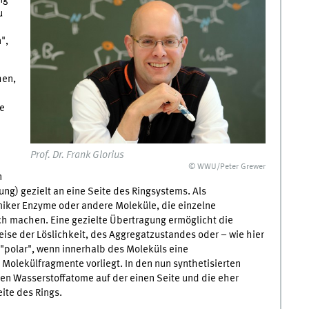
u
",
hen,
me
Prof. Dr. Frank Glorius
© WWU/Peter Grewer
n
ng) gezielt an eine Seite des Ringsystems. Als
iker Enzyme oder andere Moleküle, die einzelne
ch machen. Eine gezielte Übertragung ermöglicht die
ise der Löslichkeit, des Aggregatzustandes oder – wie hier
t "polar", wenn innerhalb des Moleküls eine
Molekülfragmente vorliegt. In den nun synthetisierten
nen Wasserstoffatome auf der einen Seite und die eher
ite des Rings.