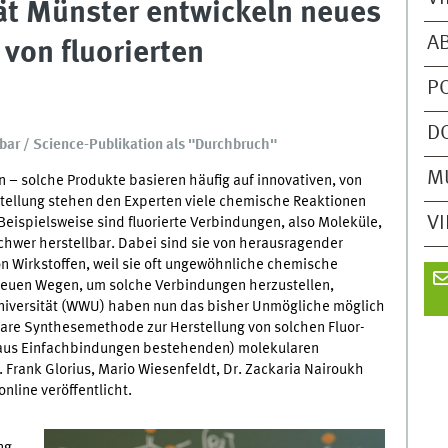
ät Münster entwickeln neues
A
von fluorierten
P
D
bar / Science-Publikation als "Durchbruch"
M
 – solche Produkte basieren häufig auf innovativen, von
stellung stehen den Experten viele chemische Reaktionen
V
Beispielsweise sind fluorierte Verbindungen, also Moleküle,
chwer herstellbar. Dabei sind sie von herausragender
n Wirkstoffen, weil sie oft ungewöhnliche chemische
neuen Wegen, um solche Verbindungen herzustellen,
niversität (WWU) haben nun das bisher Unmögliche möglich
are Synthesemethode zur Herstellung von solchen Fluor-
r aus Einfachbindungen bestehenden) molekularen
r. Frank Glorius, Mario Wiesenfeldt, Dr. Zackaria Nairoukh
online veröffentlicht.
ng