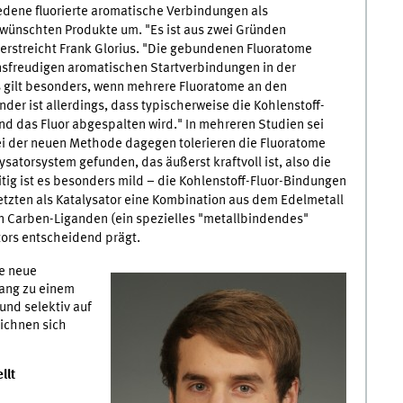
edene fluorierte aromatische Verbindungen als
gewünschten Produkte um. "Es ist aus zwei Gründen
erstreicht Frank Glorius. "Die gebundenen Fluoratome
onsfreudigen aromatischen Startverbindungen in der
s gilt besonders, wenn mehrere Fluoratome an den
er ist allerdings, dass typischerweise die Kohlenstoff-
nd das Fluor abgespalten wird." In mehreren Studien sei
ei der neuen Methode dagegen tolerieren die Fluoratome
ysatorsystem gefunden, das äußerst kraftvoll ist, also die
tig ist es besonders mild – die Kohlenstoff-Fluor-Bindungen
tzten als Katalysator eine Kombination aus dem Edelmetall
 Carben-Liganden (ein spezielles "metallbindendes"
tors entscheidend prägt.
ie neue
ang zu einem
und selektiv auf
eichnen sich
llt