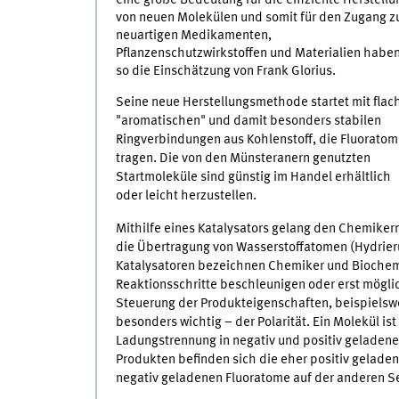
von neuen Molekülen und somit für den Zugang z
neuartigen Medikamenten,
Pflanzenschutzwirkstoffen und Materialien haben
so die Einschätzung von Frank Glorius.
Seine neue Herstellungsmethode startet mit flac
"aromatischen" und damit besonders stabilen
Ringverbindungen aus Kohlenstoff, die Fluorato
tragen. Die von den Münsteranern genutzten
Startmoleküle sind günstig im Handel erhältlich
oder leicht herzustellen.
Mithilfe eines Katalysators gelang den Chemiker
die Übertragung von Wasserstoffatomen (Hydrieru
Katalysatoren bezeichnen Chemiker und Biochem
Reaktionsschritte beschleunigen oder erst mögli
Steuerung der Produkteigenschaften, beispielswe
besonders wichtig – der Polarität. Ein Molekül is
Ladungstrennung in negativ und positiv geladene 
Produkten befinden sich die eher positiv gelade
negativ geladenen Fluoratome auf der anderen Se