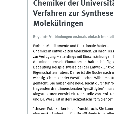
Chemiker der Universit
Verfahren zur Synthese 
Molekülringen
Begehrte Verbindungen erstmals einfach herstell
Farben, Medikamente und funktionale Materialien
Chemikern entwickelten Molekülen. Zu ihrer Her
zur Verfügung – allerdings mit Einschränkungen. 
die mindestens ein Fluoratom enthalten, häufig s
Bedeutung beispielsweise bei der Entwicklung vo
Eigenschaften haben. Daher ist die Suche nach 
wichtig. Chemiker der Westfälischen Wilhelms-U
gemacht: Sie haben eine neue, leicht durchführb
tragenden dreidimensionalen "gesättigten" (nu
Ringstrukturen entwickelt. Die Studie von Prof. D
und Dr. Wei Li ist in der Fachzeitschrift "Science" 
"Unsere Publikation ist ein Durchbruch. Sie kann
eine große Bedeutung für die effiziente Herstellu