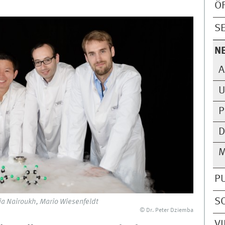
Ö
S
N
A
U
P
D
M
P
S
karia Nairoukh, Mario Wiesenfeldt
© Dr. Peter Dziemba
V