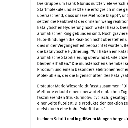
Die Gruppe um Frank Glorius nutzte viele verschi
Startmoleküle und setzte sie erfolgreich in die 
überraschend, dass unsere Methode klappt", unt
setzen die Reaktivität der ohnehin wenig reakti
katalytischen Hydrierung noch weiter herab. Die
aromatischen Ring gebunden sind. Noch gravierend
Fluor-Bindungen die Reaktion nicht überstehen u
dies in der Vergangenheit beobachtet worden. B
die katalytische Hydrierung. "Wir haben ein Katal
aromatische Stabilisierung überwindet. Gleichzei
bleiben erhalten." Die münsterschen Chemiker se
Rhodium und einem besonders elektronenreichen
Molekül) ein, der die Eigenschaften des Katalysa
Erstautor Mario Wiesenfeldt fasst zusammen: "D
Methode erlaubt einen unerwartet einfachen Zug
faszinierenden Strukturmotiv: cyclisch, gesättigt 
einer Seite fluoriert. Die Produkte der Reaktion z
meist durch eine hohe Polarität aus."
In einem Schritt und in größeren Mengen hergeste