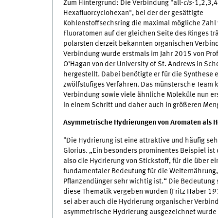
Zum Hintergrund: Die Verbindung "all-
cis
-1,2,3,4
Hexafluorcyclohexan", bei der der gesättigte
Kohlenstoffsechsring die maximal mögliche Zahl
Fluoratomen auf der gleichen Seite des Ringes trä
polarsten derzeit bekannten organischen Verbin
Verbindung wurde erstmals im Jahr 2015 von Prof
O’Hagan von der University of St. Andrews in Sch
hergestellt. Dabei benötigte er für die Synthese
zwölfstufiges Verfahren. Das münstersche Team 
Verbindung sowie viele ähnliche Moleküle nun e
in einem Schritt und daher auch in größeren Men
Asymmetrische Hydrierungen von Aromaten als H
"Die Hydrierung ist eine attraktive und häufig s
Glorius. „Ein besonders prominentes Beispiel i
also die Hydrierung von Stickstoff, für die über e
fundamentaler Bedeutung für die Welternährung, w
Pflanzendünger sehr wichtig ist.“ Die Bedeutung s
diese Thematik vergeben wurden (Fritz Haber 191
sei aber auch die Hydrierung organischer Verbind
asymmetrische Hydrierung ausgezeichnet wurde (