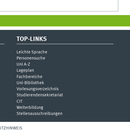
TOP-LINKS
Leichte Sprache
Personensuche
Uni A-Z
Lageplan
Fachbereiche
Uni-Bi­bli­o­thek
Vor­le­sungs­ver­zeich­nis
Stu­die­ren­den­se­kre­ta­ri­at
CIT
Weiterbildung
Stellenausschreibungen
UTZHINWEIS