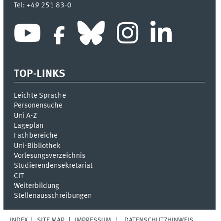
Tel:
+49 251 83-0
TOP-LINKS
Leichte Sprache
Personensuche
Uni A-Z
Lageplan
Fachbereiche
Uni-Bi­bli­o­thek
Vor­le­sungs­ver­zeich­nis
Stu­die­ren­den­se­kre­ta­ri­at
CIT
Weiterbildung
Stellenausschreibungen
INDEX
SITE MAP
IMPRESSUM
DATENSCHUTZHINWEIS