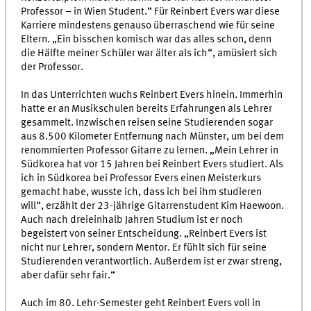
Professor – in Wien Student.“ Für Reinbert Evers war diese
Karriere mindestens genauso überraschend wie für seine
Eltern. „Ein bisschen komisch war das alles schon, denn
die Hälfte meiner Schüler war älter als ich“, amüsiert sich
der Professor.
In das Unterrichten wuchs Reinbert Evers hinein. Immerhin
hatte er an Musikschulen bereits Erfahrungen als Lehrer
gesammelt. Inzwischen reisen seine Studierenden sogar
aus 8.500 Kilometer Entfernung nach Münster, um bei dem
renommierten Professor Gitarre zu lernen. „Mein Lehrer in
Südkorea hat vor 15 Jahren bei Reinbert Evers studiert. Als
ich in Südkorea bei Professor Evers einen Meisterkurs
gemacht habe, wusste ich, dass ich bei ihm studieren
will“, erzählt der 23-jährige Gitarrenstudent Kim Haewoon.
Auch nach dreieinhalb Jahren Studium ist er noch
begeistert von seiner Entscheidung. „Reinbert Evers ist
nicht nur Lehrer, sondern Mentor. Er fühlt sich für seine
Studierenden verantwortlich. Außerdem ist er zwar streng,
aber dafür sehr fair.“
Auch im 80. Lehr-Semester geht Reinbert Evers voll in