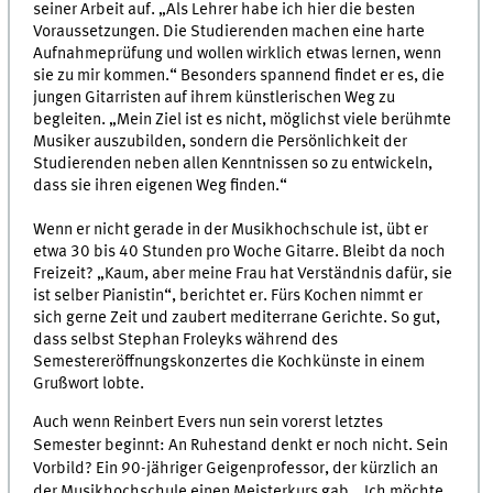
seiner Arbeit auf. „Als Lehrer habe ich hier die besten
Voraussetzungen. Die Studierenden machen eine harte
Aufnahmeprüfung und wollen wirklich etwas lernen, wenn
sie zu mir kommen.“ Besonders spannend findet er es, die
jungen Gitarristen auf ihrem künstlerischen Weg zu
begleiten. „Mein Ziel ist es nicht, möglichst viele berühmte
Musiker auszubilden, sondern die Persönlichkeit der
Studierenden neben allen Kenntnissen so zu entwickeln,
dass sie ihren eigenen Weg finden.“
Wenn er nicht gerade in der Musikhochschule ist, übt er
etwa 30 bis 40 Stunden pro Woche Gitarre. Bleibt da noch
Freizeit? „Kaum, aber meine Frau hat Verständnis dafür, sie
ist selber Pianistin“, berichtet er. Fürs Kochen nimmt er
sich gerne Zeit und zaubert mediterrane Gerichte. So gut,
dass selbst Stephan Froleyks während des
Semestereröffnungskonzertes die Kochkünste in einem
Grußwort lobte.
Auch wenn Reinbert Evers nun sein vorerst letztes
Semester beginnt: An Ruhestand denkt er noch nicht. Sein
Vorbild? Ein 90-jähriger Geigenprofessor, der kürzlich an
der Musikhochschule einen Meisterkurs gab. „Ich möchte