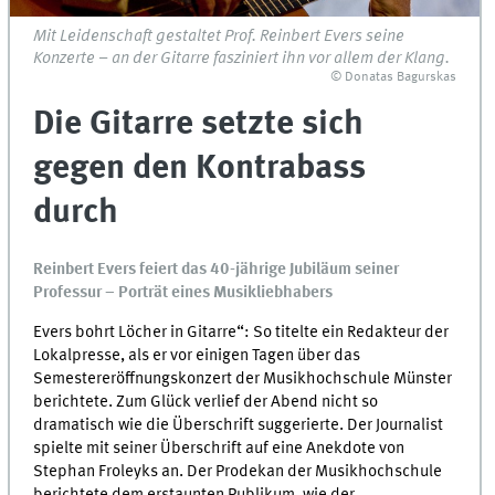
Mit Leidenschaft gestaltet Prof. Reinbert Evers seine
Konzerte – an der Gitarre fasziniert ihn vor allem der Klang.
© Donatas Bagurskas
Die Gitarre setzte sich
gegen den Kontrabass
durch
Reinbert Evers feiert das 40-jährige Jubiläum seiner
Professur – Porträt eines Musikliebhabers
Evers bohrt Löcher in Gitarre“: So titelte ein Redakteur der
Lokalpresse, als er vor einigen Tagen über das
Semestereröffnungskonzert der Musikhochschule Münster
berichtete. Zum Glück verlief der Abend nicht so
dramatisch wie die Überschrift suggerierte. Der Journalist
spielte mit seiner Überschrift auf eine Anekdote von
Stephan Froleyks an. Der Prodekan der Musikhochschule
berichtete dem erstaunten Publikum, wie der