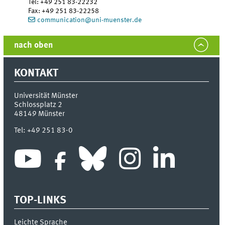
Tel
:
+49 251 83-22232
Fax:
+49 251 83-22258
communication@uni-muenster.de
nach oben
KONTAKT
Universität Münster
Schlossplatz 2
48149
Münster
Tel:
+49 251 83-0
TOP-LINKS
Leichte Sprache