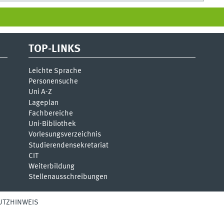
TOP-LINKS
Leichte Sprache
Personensuche
Uni A-Z
Lageplan
Fachbereiche
Uni-Bi­bli­o­thek
Vor­le­sungs­ver­zeich­nis
Stu­die­ren­den­se­kre­ta­ri­at
CIT
Weiterbildung
Stellenausschreibungen
UTZHINWEIS