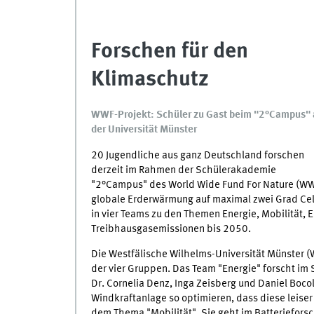
Forschen für den
Klimaschutz
WWF-Projekt: Schüler zu Gast beim "2°Campus" 
der Universität Münster
20 Jugendliche aus ganz Deutschland forschen
derzeit im Rahmen der Schülerakademie
"2°Campus" des World Wide Fund For Nature (WWF)
globale Erderwärmung auf maximal zwei Grad Cels
in vier Teams zu den Themen Energie, Mobilität,
Treibhausgasemissionen bis 2050.
Die Westfälische Wilhelms-Universität Münster (W
der vier Gruppen. Das Team "Energie" forscht im 
Dr. Cornelia Denz, Inga Zeisberg und Daniel Boco
Windkraftanlage so optimieren, dass diese leise
dem Thema "Mobilität". Sie geht im Batteriefor