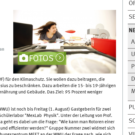
Ö
S
N
A
an
U
FOTOS
P
D
 für den Klimaschutz. Sie wollen dazu beitragen, die
ius zu beschränken. Dazu arbeiten die 15- bis 19-Jährigen
M
 Ernährung und Gebäude. Das Ziel: 95 Prozent weniger
P
WU) ist noch bis Freitag (1. August) Gastgeberin für zwei
Schülerlabor "MexLab Physik". Unter der Leitung von Prof.
S
la geht es dabei um die Frage: "Wie kann man Rotoren einer
r und effizienter werden?" Gruppe Nummer zwei widmet sich
V
schungszentrum MEET an der WWU der Frage nach, wie sich