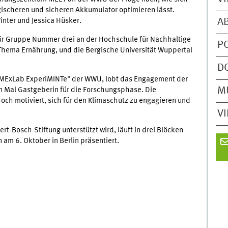
gischeren und sicheren Akkumulator optimieren lässt.
A
Winter und Jessica Hüsker.
s für Gruppe Nummer drei an der Hochschule für Nachhaltige
P
hema Ernährung, und die Bergische Universität Wuppertal
D
s "MExLab ExperiMINTe" der WWU, lobt das Engagement der
M
n Mal Gastgeberin für die Forschungsphase. Die
och motiviert, sich für den Klimaschutz zu engagieren und
V
-Bosch-Stiftung unterstützt wird, läuft in drei Blöcken
 am 6. Oktober in Berlin präsentiert.