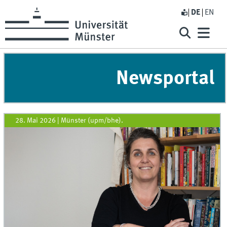
DE
EN
Newsportal
28. Mai 2026
|
Münster (upm/bhe).