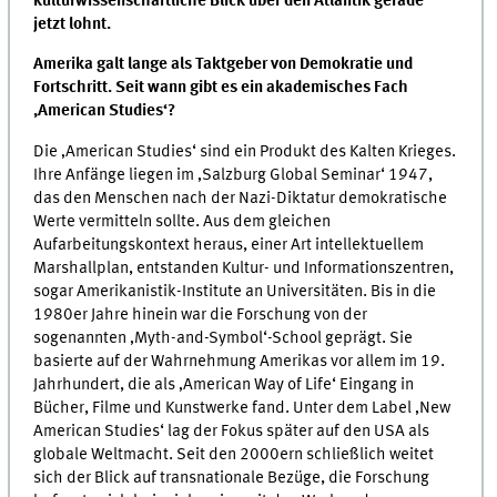
kulturwissenschaftliche Blick über den Atlantik gerade
jetzt lohnt.
Amerika galt lange als Taktgeber von Demokratie und
Fortschritt. Seit wann gibt es ein akademisches Fach
,American Studies‘?
Die ‚American Studies‘ sind ein Produkt des Kalten Krieges.
Ihre Anfänge liegen im ‚Salzburg Global Seminar‘ 1947,
das den Menschen nach der Nazi-Diktatur demokratische
Werte vermitteln sollte. Aus dem gleichen
Aufarbeitungskontext heraus, einer Art intellektuellem
Marshallplan, entstanden Kultur- und Informationszentren,
sogar Amerikanistik-Institute an Universitäten. Bis in die
1980er Jahre hinein war die Forschung von der
sogenannten ‚Myth-and-Symbol‘-School geprägt. Sie
basierte auf der Wahrnehmung Amerikas vor allem im 19.
Jahrhundert, die als ‚American Way of Life‘ Eingang in
Bücher, Filme und Kunstwerke fand. Unter dem Label ‚New
American Studies‘ lag der Fokus später auf den USA als
globale Weltmacht. Seit den 2000ern schließlich weitet
sich der Blick auf transnationale Bezüge, die Forschung