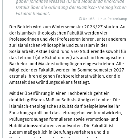
gaben Johannes Wessels (l.) und Mouhanad Khorchide
Details über die Gründung der Islamisch-Theologischen
Fakultät bekannt.
© Uni MS - Linus Peikenkamp
Der Betrieb wird zum Wintersemester 2026/27 starten. An
der islamisch-theologischen Fakultät werden vier
Professorinnen und vier Professoren lehren, unter anderem
zur islamischen Philosophie und zum Islam in der
Sozialarbeit. Aktuell sind rund 450 Studierende sowohl für
das Lehramt (alle Schulformen) als auch in theologischen
Bachelor- und Masterstudiengängen eingeschrieben. Alle
Mitglieder der Fakultät werden im Sommersemester 2027
erstmals ihren eigenen Fachbereichsrat wählen, der die
Amtszeit des Gründungsdekans festlegt.
Mit der Überführung in einen Fachbereich geht ein
deutlich größeres Maß an Selbstständigkeit einher. Die
islamisch-theologische Fakultät darf beispielsweise ihr
Forschungsprofil und das Lehrangebot weiterentwickeln,
Prüfungsordnungen formulieren sowie Promotions- und
Habilitationsverfahren verantworten. Die Fakultät ist
zudem maßgeblich in Berufungsverfahren und die