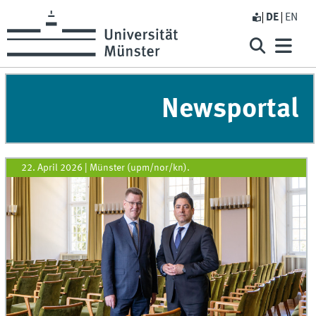
DE
EN
Newsportal
22. April 2026
|
Münster (upm/nor/kn).